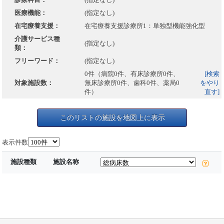
医療機能：
(指定なし)
在宅療養支援：
在宅療養支援診療所1：単独型機能強化型
介護サービス種
(指定なし)
類：
フリーワード：
(指定なし)
0件（病院0件、有床診療所0件、
[検索
対象施設数：
無床診療所0件、歯科0件、薬局0
をやり
件）
直す]
このリストの施設を地図上に表示
表示件数
施設種類
施設名称