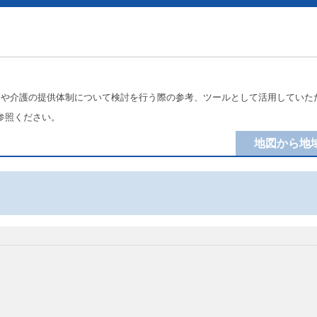
療や介護の提供体制について検討を行う際の参考、ツールとして活用していた
参照ください。
地図から地