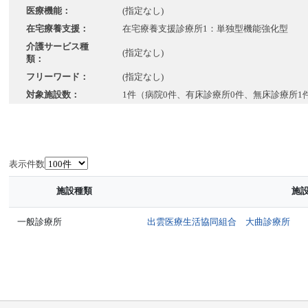
医療機能：
(指定なし)
在宅療養支援：
在宅療養支援診療所1：単独型機能強化型
介護サービス種
(指定なし)
類：
フリーワード：
(指定なし)
対象施設数：
1件（病院0件、有床診療所0件、無床診療所1
表示件数
施設種類
施
一般診療所
出雲医療生活協同組合 大曲診療所