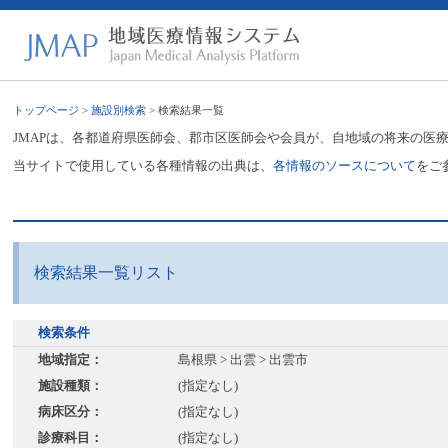
トップページ
>
施設別検索
> 検索結果一覧
JMAPは、各都道府県医師会、郡市区医師会や会員が、自地域の将来の医
当サイトで使用している各種情報の出典は、
各情報のソースについて
をご
検索結果一覧リスト
検索条件
地域指定：
島根県 > 出雲 > 出雲市
施設種類：
(指定なし)
病床区分：
(指定なし)
診療科目：
(指定なし)