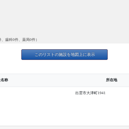
件、歯科0件、薬局0件）
このリストの施設を地図上に表示
設名称
所在地
出雲市大津町1941