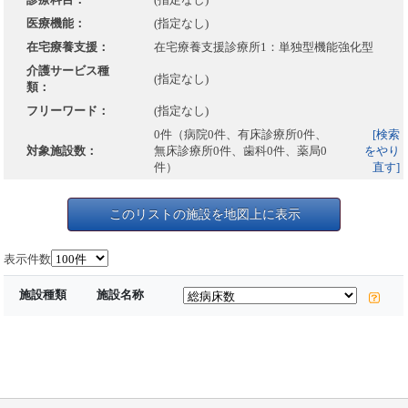
医療機能：
(指定なし)
在宅療養支援：
在宅療養支援診療所1：単独型機能強化型
介護サービス種
(指定なし)
類：
フリーワード：
(指定なし)
0件（病院0件、有床診療所0件、
[検索
対象施設数：
無床診療所0件、歯科0件、薬局0
をやり
件）
直す]
このリストの施設を地図上に表示
表示件数
施設種類
施設名称