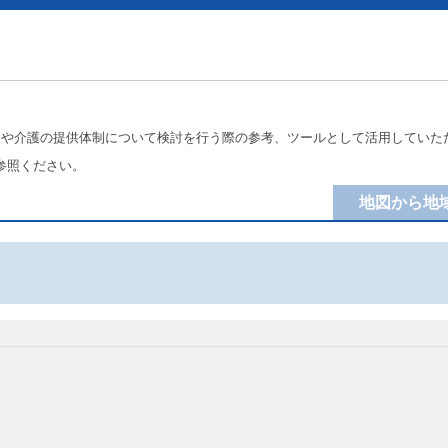
療や介護の提供体制について検討を行う際の参考、ツールとして活用していた
参照ください。
地図から地