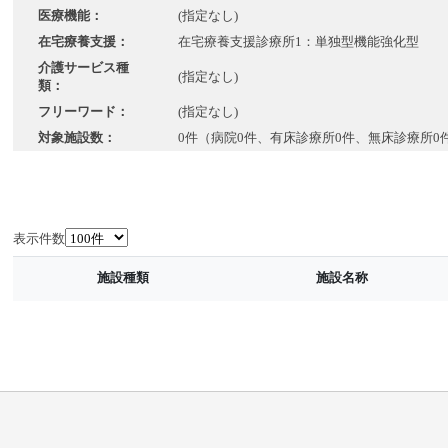
医療機能：
(指定なし)
在宅療養支援：
在宅療養支援診療所1：単独型機能強化型
介護サービス種
(指定なし)
類：
フリーワード：
(指定なし)
対象施設数：
0件（病院0件、有床診療所0件、無床診療所0
表示件数
施設種類
施設名称