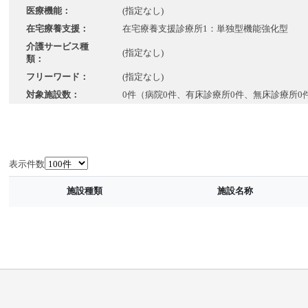
医療機能：
(指定なし)
在宅療養支援：
在宅療養支援診療所1：単独型機能強化型
介護サービス種
(指定なし)
類：
フリーワード：
(指定なし)
対象施設数：
0件（病院0件、有床診療所0件、無床診療所0
表示件数
施設種類
施設名称