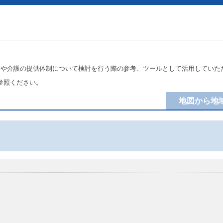
療や介護の提供体制について検討を行う際の参考、ツールとして活用していた
参照ください。
地図から地