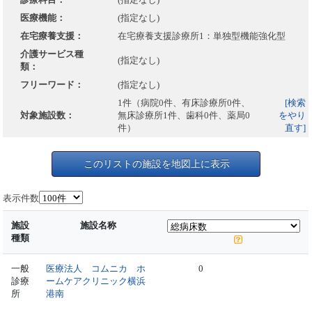
医療機能：
(指定なし)
在宅療養支援：
在宅療養支援診療所1：単独型機能強化型
介護サービス種
(指定なし)
類：
フリーワード：
(指定なし)
1件（病院0件、有床診療所0件、
[検索
対象施設数：
無床診療所1件、歯科0件、薬局0
をやり
件）
直す]
このリストの施設を地図上に表示
表示件数
施設
施設名称
種類
一般
医療法人 コムニカ ホ
0
診療
ームケアクリニック横浜
所
港南