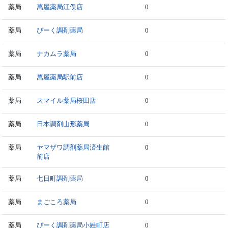
薬局
萬屋薬局江俣店
0
薬局
ぴーく調剤薬局
0
薬局
ナカムラ薬局
0
薬局
萬屋薬局駅前店
0
薬局
スマイル薬局桜田店
0
薬局
日本調剤山形薬局
0
薬局
ヤマザワ調剤薬局済生館
0
前店
薬局
七日町調剤薬局
0
薬局
まごころ薬局
0
薬局
ぴーく調剤薬局小姓町店
0