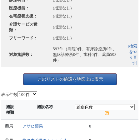
医療機能：
(指定なし)
在宅療養支援：
(指定なし)
介護サービス種
(指定なし)
類：
フリーワード：
(指定なし)
[検索
593件（病院0件、有床診療所0件、
をや
対象施設数：
無床診療所0件、歯科0件、薬局593
り直
件）
す]
このリストの施設を地図上に表示
表示件数
施設
施設名称
種類
薬局
アサヒ薬局
0