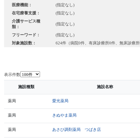
医療機能：
(指定なし)
在宅療養支援：
(指定なし)
介護サービス種
(指定なし)
類：
フリーワード：
(指定なし)
対象施設数：
624件（病院0件、有床診療所0件、無床診療所
表示件数
施設種類
施設名称
薬局
愛光薬局
薬局
きぬやま薬局
薬局
あさひ調剤薬局 つばき店