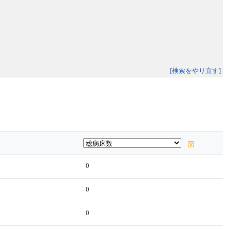
[検索をやり直す]
0
0
0