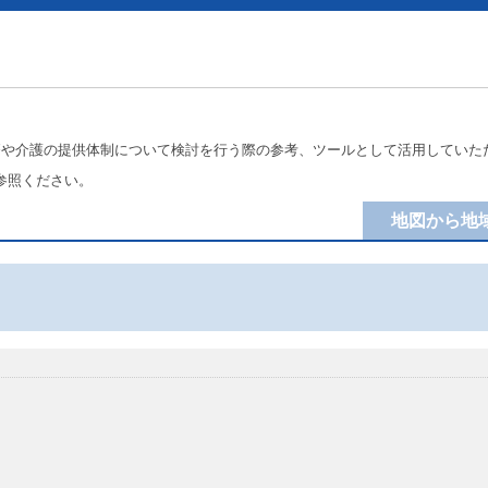
療や介護の提供体制について検討を行う際の参考、ツールとして活用していた
参照ください。
地図から地