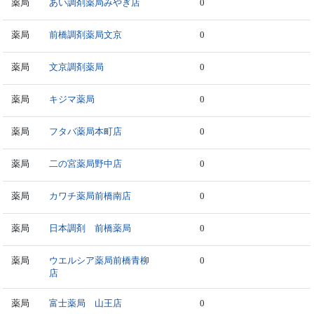
薬局
あい調剤薬局みやぎ店
0
薬局
前橋調剤薬局文京
0
薬局
文京調剤薬局
0
薬局
キジマ薬局
0
薬局
フタバ薬局本町店
0
薬局
二の宮薬局野中店
0
薬局
カワチ薬局前橋南店
0
薬局
日本調剤 前橋薬局
0
薬局
ウエルシア薬局前橋青柳
0
店
薬局
富士薬局 山王店
0