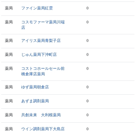
薬局
ファイン薬局紅雲
0
薬局
コスモファーマ薬局川端
0
店
薬局
アイリス薬局青梨子店
0
薬局
じゅん薬局下沖町店
0
薬局
コストコホールセール前
0
橋倉庫店薬局
薬局
ゆず薬局朝倉店
0
薬局
あずま調剤薬局
0
薬局
共創未来 大利根薬局
0
薬局
ウイン調剤薬局下大島店
0