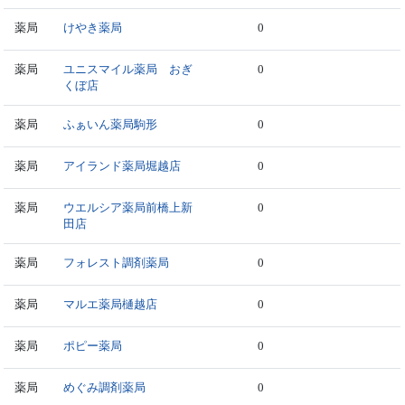
薬局
けやき薬局
0
薬局
ユニスマイル薬局 おぎ
0
くぼ店
薬局
ふぁいん薬局駒形
0
薬局
アイランド薬局堀越店
0
薬局
ウエルシア薬局前橋上新
0
田店
薬局
フォレスト調剤薬局
0
薬局
マルエ薬局樋越店
0
薬局
ポピー薬局
0
薬局
めぐみ調剤薬局
0