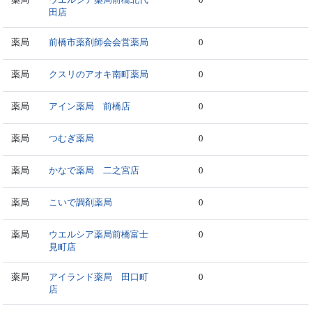
田店
薬局
前橋市薬剤師会会営薬局
0
薬局
クスリのアオキ南町薬局
0
薬局
アイン薬局 前橋店
0
薬局
つむぎ薬局
0
薬局
かなで薬局 二之宮店
0
薬局
こいで調剤薬局
0
薬局
ウエルシア薬局前橋富士
0
見町店
薬局
アイランド薬局 田口町
0
店