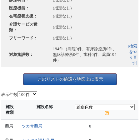
医療機能：
(指定なし)
在宅療養支援：
(指定なし)
介護サービス種
(指定なし)
類：
フリーワード：
(指定なし)
[検索
194件（病院0件、有床診療所0件、
をや
対象施設数：
無床診療所0件、歯科0件、薬局194
り直
件）
す]
このリストの施設を地図上に表示
表示件数
施設
施設名称
種類
薬局
ツカサ薬局
0