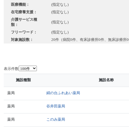
医療機能：
(指定なし)
在宅療養支援：
(指定なし)
介護サービス種
(指定なし)
類：
フリーワード：
(指定なし)
対象施設数：
20件（病院0件、有床診療所0件、無床診療所0
表示件数
施設種類
施設名称
薬局
絹の台ふれあい薬局
薬局
谷井田薬局
薬局
このみ薬局