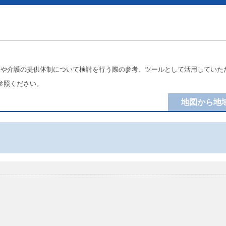
療や介護の提供体制について検討を行う際の参考、ツールとして活用していた
参照ください。
地図から地