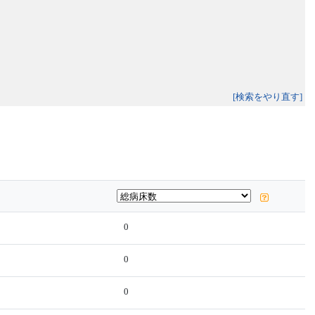
[検索をやり直す]
0
0
0