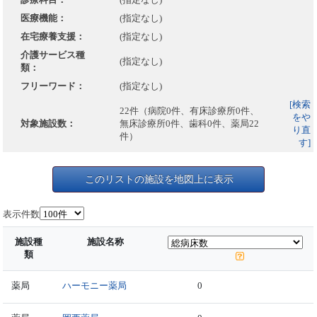
医療機能：
(指定なし)
在宅療養支援：
(指定なし)
介護サービス種
(指定なし)
類：
フリーワード：
(指定なし)
[検索
22件（病院0件、有床診療所0件、
をや
対象施設数：
無床診療所0件、歯科0件、薬局22
り直
件）
す]
このリストの施設を地図上に表示
表示件数
施設種
施設名称
類
薬局
ハーモニー薬局
0