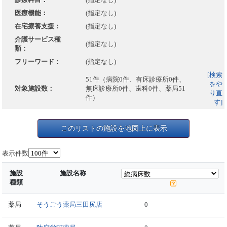
医療機能：
(指定なし)
在宅療養支援：
(指定なし)
介護サービス種
(指定なし)
類：
フリーワード：
(指定なし)
[検索
51件（病院0件、有床診療所0件、
をや
対象施設数：
無床診療所0件、歯科0件、薬局51
り直
件）
す]
このリストの施設を地図上に表示
表示件数
施設
施設名称
種類
薬局
そうごう薬局三田尻店
0