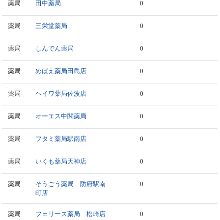
薬局
田中薬局
0
薬局
三栄堂薬局
0
薬局
しんでん薬局
0
薬局
めばえ薬局田島店
0
薬局
ヘイワ薬局佐波店
0
薬局
オーエス中関薬局
0
薬局
フタミ薬局駅南店
0
薬局
いくも薬局天神店
0
薬局
そうごう薬局 防府駅南
0
町店
薬局
フェリース薬局 松崎店
0