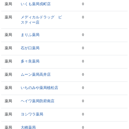
薬局
いくも薬局戎町店
0
薬局
メディカルドラッグ ピ
0
スティー店
薬局
まりふ薬局
0
薬局
石が口薬局
0
薬局
多々良薬局
0
薬局
ムーン薬局高井店
0
薬局
いちのみや薬局植松店
0
薬局
ヘイワ薬局防府南店
0
薬局
ヨシワラ薬局
0
薬局
大崎薬局
0