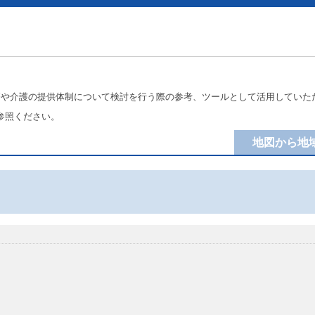
療や介護の提供体制について検討を行う際の参考、ツールとして活用していた
参照ください。
地図から地