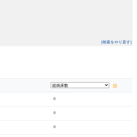
[検索をやり直す]
0
0
0