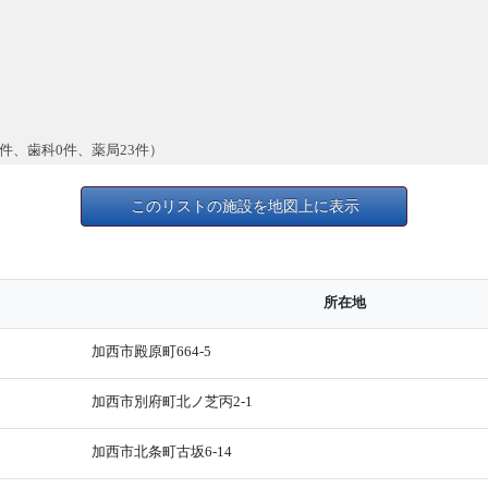
件、歯科0件、薬局23件）
このリストの施設を地図上に表示
所在地
加西市殿原町664-5
加西市別府町北ノ芝丙2-1
加西市北条町古坂6-14