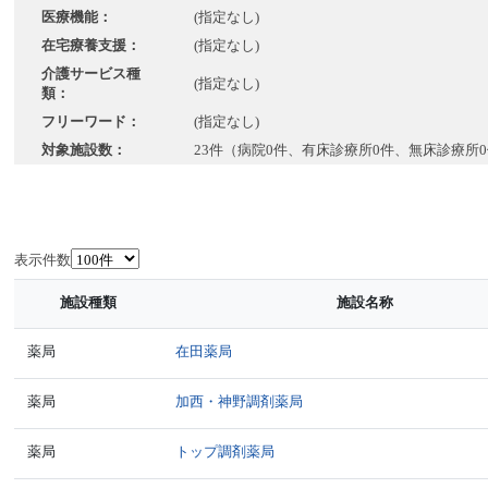
医療機能：
(指定なし)
在宅療養支援：
(指定なし)
介護サービス種
(指定なし)
類：
フリーワード：
(指定なし)
対象施設数：
23件（病院0件、有床診療所0件、無床診療所0
表示件数
施設種類
施設名称
薬局
在田薬局
薬局
加西・神野調剤薬局
薬局
トップ調剤薬局