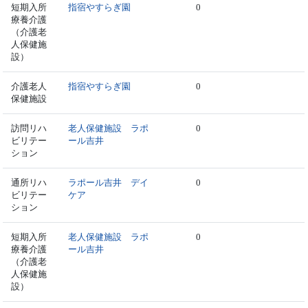
短期入所
指宿やすらぎ園
0
療養介護
（介護老
人保健施
設）
介護老人
指宿やすらぎ園
0
保健施設
訪問リハ
老人保健施設 ラポ
0
ビリテー
ール吉井
ション
通所リハ
ラポール吉井 デイ
0
ビリテー
ケア
ション
短期入所
老人保健施設 ラポ
0
療養介護
ール吉井
（介護老
人保健施
設）