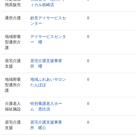
用具販売
ィカル枕崎店
通所介護
妙見デイサービスセ
0
ンター
地域密着
デイサービスセンタ
0
型通所介
ー 櫻
護
居宅介護
居宅介護支援事業
0
支援
所 櫻
地域密着
地域ふれあいサロン
0
型通所介
たんぽぽ
護
介護老人
特別養護老人ホー
0
福祉施設
ム 恵比須
居宅介護
居宅介護支援事業
0
支援
所 暖心