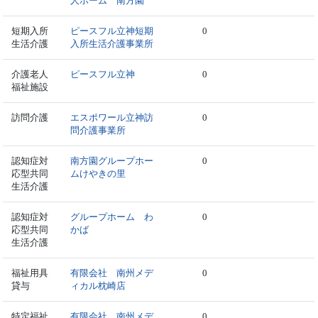
人ホーム 南方園
短期入所
ピースフル立神短期
0
生活介護
入所生活介護事業所
介護老人
ピースフル立神
0
福祉施設
訪問介護
エスポワール立神訪
0
問介護事業所
認知症対
南方園グループホー
0
応型共同
ムけやきの里
生活介護
認知症対
グループホーム わ
0
応型共同
かば
生活介護
福祉用具
有限会社 南州メデ
0
貸与
ィカル枕崎店
特定福祉
有限会社 南州メデ
0