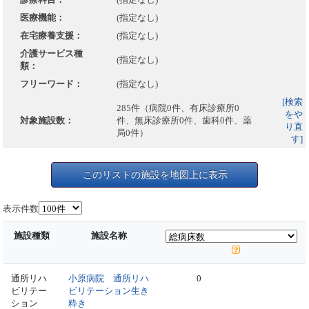
医療機能：
(指定なし)
在宅療養支援：
(指定なし)
介護サービス種
(指定なし)
類：
フリーワード：
(指定なし)
[検索
285件（病院0件、有床診療所0
をや
対象施設数：
件、無床診療所0件、歯科0件、薬
り直
局0件）
す]
このリストの施設を地図上に表示
表示件数
施設種類
施設名称
通所リハ
小原病院 通所リハ
0
ビリテー
ビリテーション生き
ション
粋き