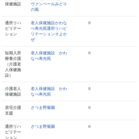
保健施設
ヴァンベールみどり
の風
通所リハ
老人保健施設かわな
0
ビリテー
べ寿光苑通所リハビ
ション
リテーションそよか
ぜ
短期入所
老人保健施設 かわ
0
療養介護
なべ寿光苑
（介護老
人保健施
設）
介護老人
老人保健施設 かわ
0
保健施設
なべ寿光苑
居宅介護
さつま野菊園
0
支援
通所リハ
さつま野菊園
0
ビリテー
ション