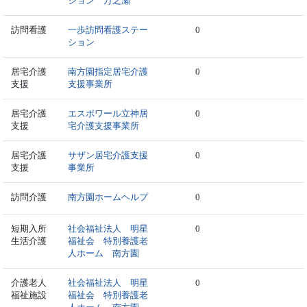
ション 万之瀬
訪問看護
一歩訪問看護ステー
0
ション
居宅介護
南方園指定居宅介護
0
支援
支援事業所
居宅介護
エスポワール立神居
0
支援
宅介護支援事業所
居宅介護
サザン居宅介護支援
0
支援
事業所
訪問介護
南方園ホームヘルプ
0
短期入所
社会福祉法人 明星
0
生活介護
福祉会 特別養護老
人ホーム 南方園
介護老人
社会福祉法人 明星
0
福祉施設
福祉会 特別養護老