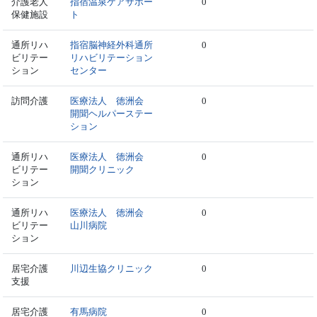
介護老人
指宿温泉ケアサポー
0
保健施設
ト
通所リハ
指宿脳神経外科通所
0
ビリテー
リハビリテーション
ション
センター
訪問介護
医療法人 徳洲会
0
開聞ヘルパーステー
ション
通所リハ
医療法人 徳洲会
0
ビリテー
開聞クリニック
ション
通所リハ
医療法人 徳洲会
0
ビリテー
山川病院
ション
居宅介護
川辺生協クリニック
0
支援
居宅介護
有馬病院
0