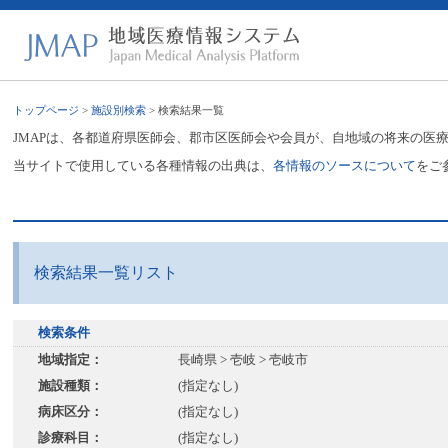
トップページ
>
施設別検索
> 検索結果一覧
JMAPは、各都道府県医師会、郡市区医師会や会員が、自地域の将来の医
当サイトで使用している各種情報の出典は、
各情報のソースについて
をご
検索結果一覧リスト
検索条件
地域指定：
長崎県 > 壱岐 > 壱岐市
施設種類：
(指定なし)
病床区分：
(指定なし)
診療科目：
(指定なし)