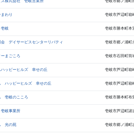
ビス株式会社 壱岐営業所
壱岐市郷ノ浦町田
ひまわり
壱岐市芦辺町箱崎
 壱岐
壱岐市勝本町本宮
州会 デイサービスセンターリバティ
壱岐市郷ノ浦町永
ターまごころ
壱岐市石田町筒城東
ムハッピーヒルズ 幸せの丘
壱岐市芦辺町箱崎
ム ハッピーヒルズ 幸せの丘
壱岐市芦辺町箱崎
ム 壱岐のこころ
壱岐市勝本町布気触
 壱岐事業所
壱岐市芦辺町諸吉
ム 光の苑
壱岐市郷ノ浦町志