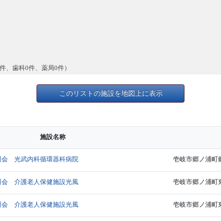
0件、歯科0件、薬局0件）
このリストの施設を地図上に表示
施設名称
州会 光武内科循環器科病院
壱岐市郷ノ浦町郷
州会 介護老人保健施設光風
壱岐市郷ノ浦町東触
州会 介護老人保健施設光風
壱岐市郷ノ浦町東触