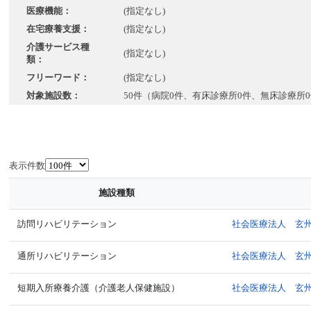
医療機能：
(指定なし)
在宅療養支援：
(指定なし)
介護サービス種
(指定なし)
類：
フリーワード：
(指定なし)
対象施設数：
50件（病院0件、有床診療所0件、無床診療所
表示件数
施設種類
訪問リハビリテーション
社会医療法人 玄
通所リハビリテーション
社会医療法人 玄
短期入所療養介護（介護老人保健施設）
社会医療法人 玄