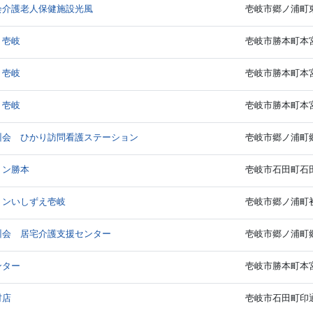
会介護老人保健施設光風
壱岐市郷ノ浦町東触
 壱岐
壱岐市勝本町本宮
 壱岐
壱岐市勝本町本宮
 壱岐
壱岐市勝本町本宮
州会 ひかり訪問看護ステーション
壱岐市郷ノ浦町郷
ョン勝本
壱岐市石田町石田西
ョンいしずえ壱岐
壱岐市郷ノ浦町初
州会 居宅介護支援センター
壱岐市郷ノ浦町郷
ンター
壱岐市勝本町本宮
材店
壱岐市石田町印通