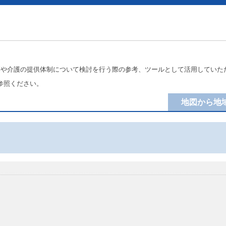
療や介護の提供体制について検討を行う際の参考、ツールとして活用していた
参照ください。
地図から地