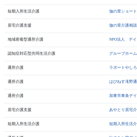
短期入所生活介護
伽の里ショー
居宅介護支援
伽の里介護相
地域密着型通所介護
NPO法人 デ
認知症対応型共同生活介護
グループホー
通所介護
ラポートやし
通所介護
はぴねす滝野
通所介護
加東市東条デ
居宅介護支援
あやとり居宅
短期入所生活介護
短期入所生活