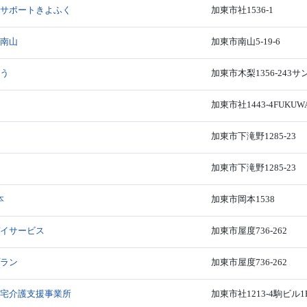
ドサポートきよふく
加東市社1536-1
 南山
加東市南山5-19-6
こう
加東市木梨1356-243サ
加東市社1443-4FUKUW
加東市下滝野1285-23
加東市下滝野1285-23
本
加東市岡本1538
デイサービス
加東市屋度736-262
プラン
加東市屋度736-262
居宅介護支援事業所
加東市社1213-4駒ビル1