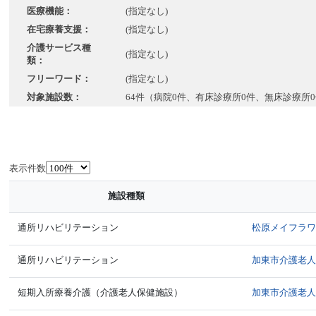
医療機能：
(指定なし)
在宅療養支援：
(指定なし)
介護サービス種
(指定なし)
類：
フリーワード：
(指定なし)
対象施設数：
64件（病院0件、有床診療所0件、無床診療所
表示件数
施設種類
通所リハビリテーション
松原メイフラ
通所リハビリテーション
加東市介護老
短期入所療養介護（介護老人保健施設）
加東市介護老