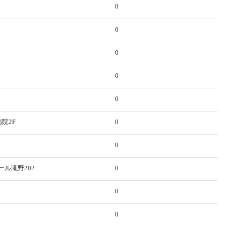
0
0
0
0
0
院2F
0
0
ール滝野202
0
0
0