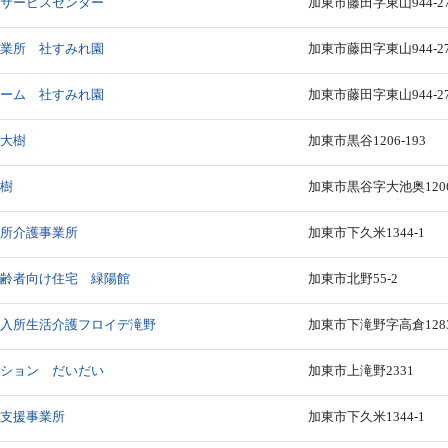
イサービスセンター
加東市藤田字東山944-2
事業所 社すみれ園
加東市藤田字東山944-2
ホーム 社すみれ園
加東市藤田字東山944-2
 大樹
加東市黒谷1206-193
大樹
加東市黒谷字大池奥1206
通所介護事業所
加東市下久米1344-1
高齢者向け住宅 緑陽館
加東市北野55-2
期入所生活介護フロイデ滝野
加東市下滝野字高倉1283
ーション だいだい
加東市上滝野2331
護支援事業所
加東市下久米1344-1