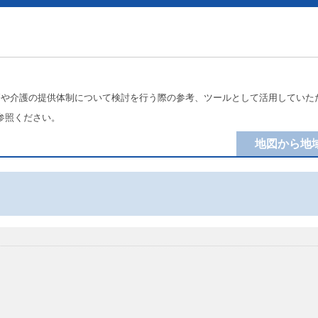
療や介護の提供体制について検討を行う際の参考、ツールとして活用していた
参照ください。
地図から地