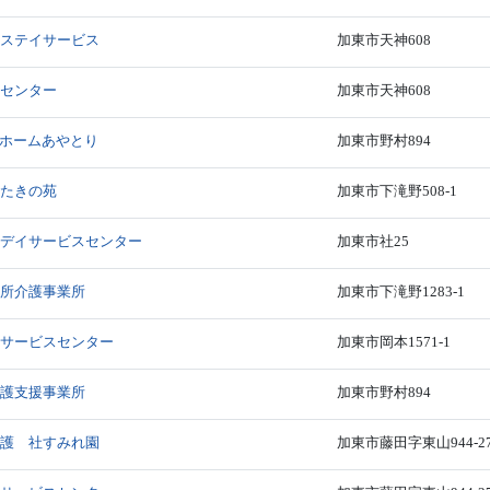
トステイサービス
加東市天神608
談センター
加東市天神608
イホームあやとり
加東市野村894
ムたきの苑
加東市下滝野508-1
ろデイサービスセンター
加東市社25
通所介護事業所
加東市下滝野1283-1
イサービスセンター
加東市岡本1571-1
介護支援事業所
加東市野村894
介護 社すみれ園
加東市藤田字東山944-2