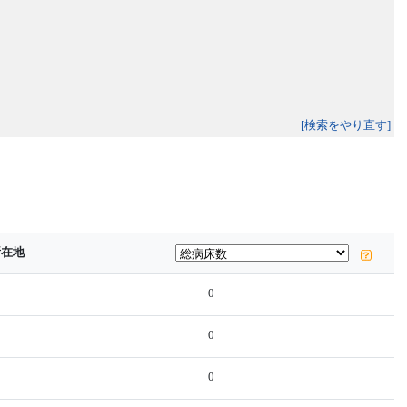
[検索をやり直す]
所在地
0
0
0