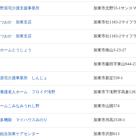
北野居宅介護支援事業所
加東市北野55-1サンス
まつおか 加東支店
加東市社1183-2マイフ
まつおか 加東支店
加東市社1183-2マイフ
プホームとうじょう
加東市南山3-23-27
ム
加東市藤田字東山944-2
型居宅介護事業所 しんじょ
加東市新定559-1
別養護老人ホーム フロイデ滝野
加東市下滝野字高倉1283
ホームこみなみうれし野
加東市山国574
模多機能 マイハウスみのり
加東市河高2538-1
同組合加東ケアセンター
加東市沢部613