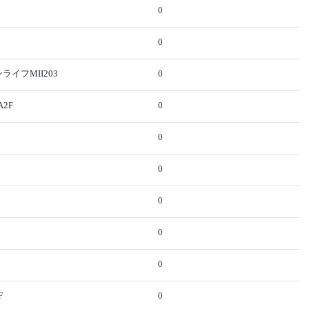
0
0
ンライフMII203
0
A2F
0
0
0
0
0
0
F
0