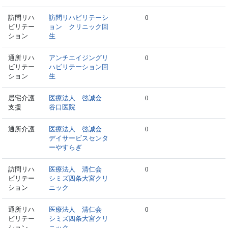
訪問リハ
訪問リハビリテーシ
0
ビリテー
ョン クリニック回
ション
生
通所リハ
アンチエイジングリ
0
ビリテー
ハビリテーション回
ション
生
居宅介護
医療法人 啓誠会
0
支援
谷口医院
通所介護
医療法人 啓誠会
0
デイサービスセンタ
ーやすらぎ
訪問リハ
医療法人 清仁会
0
ビリテー
シミズ四条大宮クリ
ション
ニック
通所リハ
医療法人 清仁会
0
ビリテー
シミズ四条大宮クリ
ション
ニック