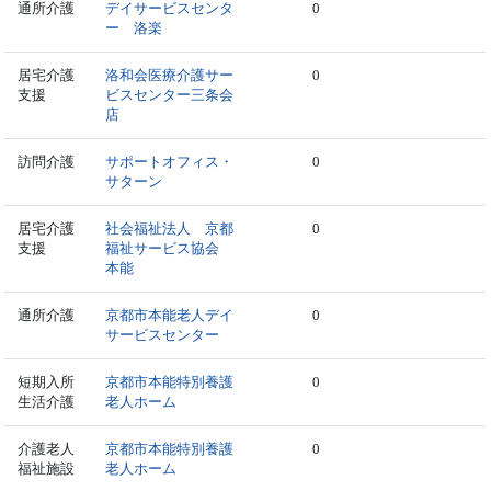
通所介護
デイサービスセンタ
0
ー 洛楽
居宅介護
洛和会医療介護サー
0
支援
ビスセンター三条会
店
訪問介護
サポートオフィス・
0
サターン
居宅介護
社会福祉法人 京都
0
支援
福祉サービス協会
本能
通所介護
京都市本能老人デイ
0
サービスセンター
短期入所
京都市本能特別養護
0
生活介護
老人ホーム
介護老人
京都市本能特別養護
0
福祉施設
老人ホーム