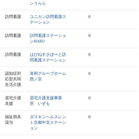
ンうらら
訪問看護
ユニカン訪問看護ス
0
テーション
訪問看護
訪問看護ステーショ
0
ンHARU
訪問看護
はぴねすさぽーと訪
0
問看護ステーション
認知症対
洛和グループホーム
0
応型共同
西ノ京
生活介護
居宅介護
居宅介護支援事業
0
支援
所 いずも
福祉用具
ダスキンヘルスレン
0
貸与
ト京都中京ステーシ
ョン