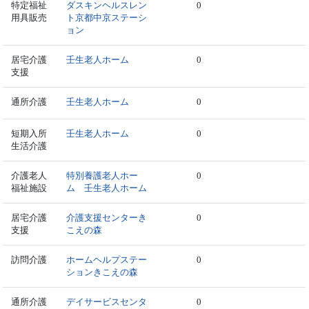
特定福祉
ダスキンヘルスレン
0
用具販売
ト京都中京ステーシ
ョン
居宅介護
壬生老人ホーム
0
支援
通所介護
壬生老人ホーム
0
短期入所
壬生老人ホーム
0
生活介護
介護老人
特別養護老人ホー
0
福祉施設
ム 壬生老人ホーム
居宅介護
介護支援センターき
0
支援
こえの森
訪問介護
ホームヘルプステー
0
ションきこえの森
通所介護
デイサービスセンタ
0