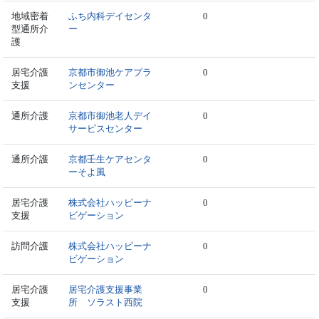
地域密着
ふち内科デイセンタ
0
型通所介
ー
護
居宅介護
京都市御池ケアプラ
0
支援
ンセンター
通所介護
京都市御池老人デイ
0
サービスセンター
通所介護
京都壬生ケアセンタ
0
ーそよ風
居宅介護
株式会社ハッピーナ
0
支援
ビゲーション
訪問介護
株式会社ハッピーナ
0
ビゲーション
居宅介護
居宅介護支援事業
0
支援
所 ソラスト西院