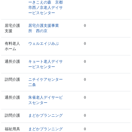
ーきこえの森 京都
市西ノ京老人デイサ
ービスセンター
居宅介護
居宅介護支援事業
0
支援
所 西の京
有料老人
ウェルエイジみぶ
0
ホーム
通所介護
キョート老人デイサ
0
ービスセンター
訪問介護
ニチイケアセンター
0
二条
通所介護
朱雀老人デイサービ
0
スセンター
訪問介護
まどかプランニング
0
福祉用具
まどかプランニング
0