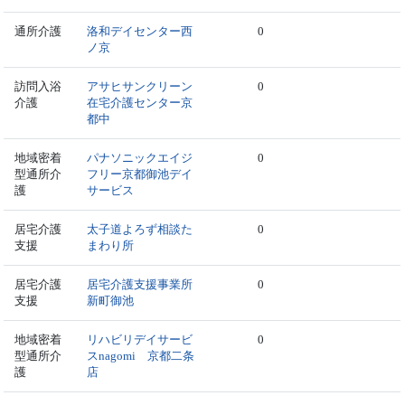
通所介護
洛和デイセンター西
0
ノ京
訪問入浴
アサヒサンクリーン
0
介護
在宅介護センター京
都中
地域密着
パナソニックエイジ
0
型通所介
フリー京都御池デイ
護
サービス
居宅介護
太子道よろず相談た
0
支援
まわり所
居宅介護
居宅介護支援事業所
0
支援
新町御池
地域密着
リハビリデイサービ
0
型通所介
スnagomi 京都二条
護
店