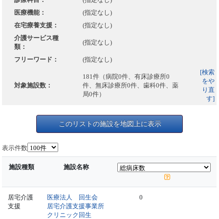
医療機能：
(指定なし)
在宅療養支援：
(指定なし)
介護サービス種
(指定なし)
類：
フリーワード：
(指定なし)
[検索
181件（病院0件、有床診療所0
をや
対象施設数：
件、無床診療所0件、歯科0件、薬
り直
局0件）
す]
このリストの施設を地図上に表示
表示件数
施設種類
施設名称
居宅介護
医療法人 回生会
0
支援
居宅介護支援事業所
クリニック回生