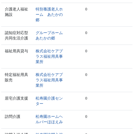
介護老人福祉
特別養護老人ホ
0
施設
ーム あたかの
郷
認知症対応型
グループホーム
0
共同生活介護
あたかの郷
福祉用具貸与
株式会社ケアプ
0
ラス福祉用具事
業所
特定福祉用具
株式会社ケアプ
0
販売
ラス福祉用具事
業所
居宅介護支援
松寿園介護セン
0
ター
訪問介護
松寿園ホームヘ
0
ルパーほほえみ