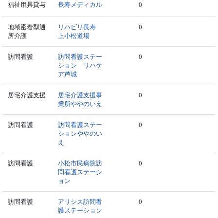
福祉用具貸与
長寿メディカル
0
地域密着型通
リハビリ長寿
0
所介護
上小松道場
訪問看護
訪問看護ステー
0
ション リハケ
ア芦城
居宅介護支援
居宅介護支援事
0
業所ややのいえ
訪問看護
訪問看護ステー
0
ションややのい
え
訪問看護
小松市民病院訪
0
問看護ステーシ
ョン
訪問看護
アリシス訪問看
0
護ステーション