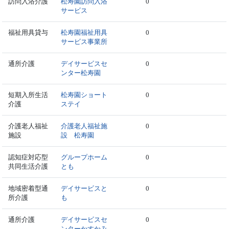
訪問入浴介護
松寿園訪問入浴
0
サービス
福祉用具貸与
松寿園福祉用具
0
サービス事業所
通所介護
デイサービスセ
0
ンター松寿園
短期入所生活
松寿園ショート
0
介護
ステイ
介護老人福祉
介護老人福祉施
0
施設
設 松寿園
認知症対応型
グループホーム
0
共同生活介護
とも
地域密着型通
デイサービスと
0
所介護
も
通所介護
デイサービスセ
0
ンターかすかみ