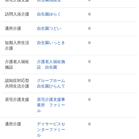
訪問入浴介護
自生園ゆらく
0
通所介護
自生園つどい
0
短期入所生活
自生園いっとき
0
介護
介護老人福祉
介護老人福祉施
0
施設
設 自生園
認知症対応型
グループホーム
0
共同生活介護
自生園ひらんて
居宅介護支援
居宅介護支援事
0
業所 ファミー
ル
通所介護
デイサービスセ
0
ンターファミー
ル