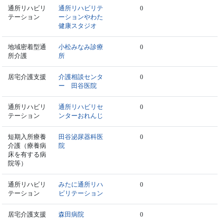
通所リハビリ
通所リハビリテ
0
テーション
ーションやわた
健康スタジオ
地域密着型通
小松みなみ診療
0
所介護
所
居宅介護支援
介護相談センタ
0
ー 田谷医院
通所リハビリ
通所リハビリセ
0
テーション
ンターおれんじ
短期入所療養
田谷泌尿器科医
0
介護（療養病
院
床を有する病
院等）
通所リハビリ
みたに通所リハ
0
テーション
ビリテーション
居宅介護支援
森田病院
0