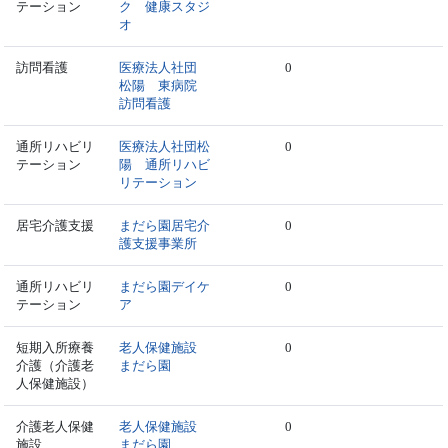
テーション
ク 健康スタジ
オ
訪問看護
医療法人社団
0
松陽 東病院
訪問看護
通所リハビリ
医療法人社団松
0
テーション
陽 通所リハビ
リテーション
居宅介護支援
まだら園居宅介
0
護支援事業所
通所リハビリ
まだら園デイケ
0
テーション
ア
短期入所療養
老人保健施設
0
介護（介護老
まだら園
人保健施設）
介護老人保健
老人保健施設
0
施設
まだら園