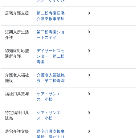
居宅介護支援
第二松寿園居宅
0
介護支援事業所
短期入所生活
第二松寿園ショ
0
介護
ートステイ
認知症対応型
デイサービスセ
0
通所介護
ンター 第二松
寿園
介護老人福祉
介護老人福祉施
0
施設
設 第二松寿園
福祉用具貸与
ケア・サンエ
0
ス 小松
特定福祉用具
ケア・サンエ
0
販売
ス 小松
居宅介護支援
居宅介護支援事
0
業所 陽だまり