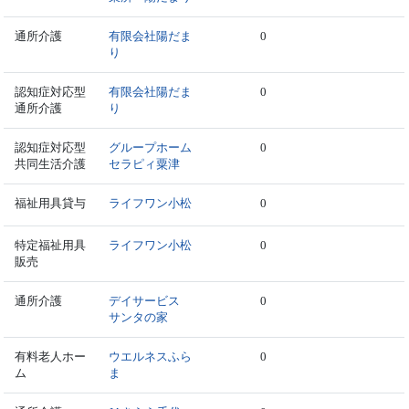
通所介護
有限会社陽だま
0
り
認知症対応型
有限会社陽だま
0
通所介護
り
認知症対応型
グループホーム
0
共同生活介護
セラピィ粟津
福祉用具貸与
ライフワン小松
0
特定福祉用具
ライフワン小松
0
販売
通所介護
デイサービス
0
サンタの家
有料老人ホー
ウエルネスふら
0
ム
ま