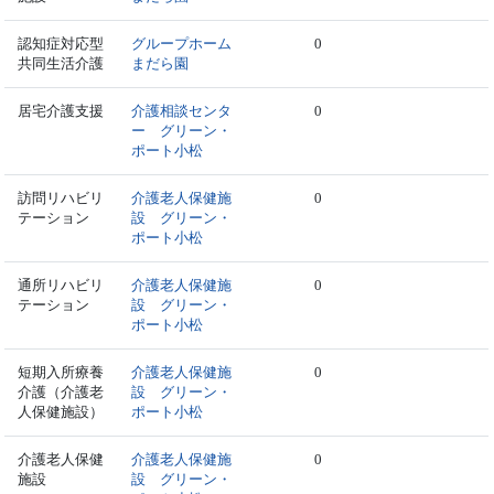
認知症対応型
グループホーム
0
共同生活介護
まだら園
居宅介護支援
介護相談センタ
0
ー グリーン・
ポート小松
訪問リハビリ
介護老人保健施
0
テーション
設 グリーン・
ポート小松
通所リハビリ
介護老人保健施
0
テーション
設 グリーン・
ポート小松
短期入所療養
介護老人保健施
0
介護（介護老
設 グリーン・
人保健施設）
ポート小松
介護老人保健
介護老人保健施
0
施設
設 グリーン・