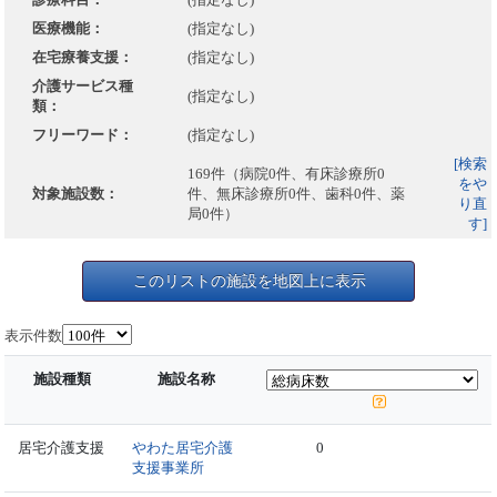
医療機能：
(指定なし)
在宅療養支援：
(指定なし)
介護サービス種
(指定なし)
類：
フリーワード：
(指定なし)
[検索
169件（病院0件、有床診療所0
をや
対象施設数：
件、無床診療所0件、歯科0件、薬
り直
局0件）
す]
このリストの施設を地図上に表示
表示件数
施設種類
施設名称
居宅介護支援
やわた居宅介護
0
支援事業所