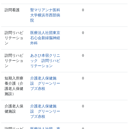
訪問看護
聖マリアンナ医科
0
大学横浜市西部病
院
訪問リハビ
医療法人社団東京
0
リテーショ
石心会新緑脳神経
ン
外科
訪問リハビ
あさひ本宿クリニ
0
リテーショ
ック 訪問リハビ
ン
リテーション
短期入所療
介護老人保健施
0
養介護（介
設 グリーンリー
護老人保健
ブズ赤枝
施設）
介護老人保
介護老人保健施
0
健施設
設 グリーンリー
ブズ赤枝
訪問リハビ
医療法人社団 恵
0