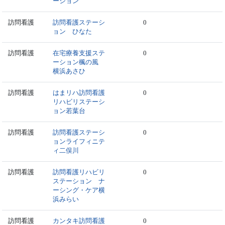
ーション
訪問看護
訪問看護ステーシ
0
ョン ひなた
訪問看護
在宅療養支援ステ
0
ーション楓の風
横浜あさひ
訪問看護
はまリハ訪問看護
0
リハビリステーシ
ョン若葉台
訪問看護
訪問看護ステーシ
0
ョンライフィニテ
ィ二俣川
訪問看護
訪問看護リハビリ
0
ステーション ナ
ーシング・ケア横
浜みらい
訪問看護
カンタキ訪問看護
0