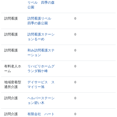
リベル 四季の森
公園
訪問看護
訪問看護リベル
0
四季の森公園
訪問看護
訪問看護ステーシ
0
ョンるーめ
訪問看護
和み訪問看護ステ
0
ーション
有料老人ホ
リハビリホームグ
0
ーム
ランダ鶴ケ峰
地域密着型
デイサービス ス
0
通所介護
マイリー旭
訪問介護
ヘルパーステーシ
0
ョン碧い木
訪問介護
有限会社 ハート
0