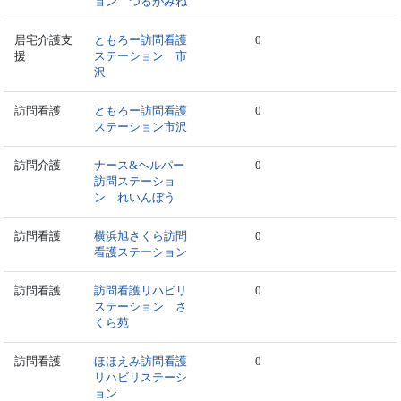
ョン つるがみね
居宅介護支
ともろー訪問看護
0
援
ステーション 市
沢
訪問看護
ともろー訪問看護
0
ステーション市沢
訪問介護
ナース&ヘルパー
0
訪問ステーショ
ン れいんぼう
訪問看護
横浜旭さくら訪問
0
看護ステーション
訪問看護
訪問看護リハビリ
0
ステーション さ
くら苑
訪問看護
ほほえみ訪問看護
0
リハビリステーシ
ョン