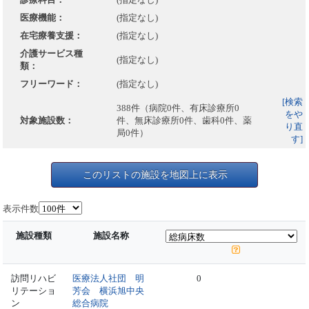
医療機能：
(指定なし)
在宅療養支援：
(指定なし)
介護サービス種
(指定なし)
類：
フリーワード：
(指定なし)
[検索
388件（病院0件、有床診療所0
をや
対象施設数：
件、無床診療所0件、歯科0件、薬
り直
局0件）
す]
このリストの施設を地図上に表示
表示件数
施設種類
施設名称
訪問リハビ
医療法人社団 明
0
リテーショ
芳会 横浜旭中央
ン
総合病院