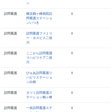
ン
訪問看護
横浜鶴ヶ峰病院訪
0
問看護ステーショ
ンいつき
訪問看護
訪問看護ファミリ
0
ー・ホスピス二俣
川
訪問看護
ここから訪問看護
0
リハビリケア二俣
川
訪問看護
ぴゅあ訪問看護リ
0
ハビリステーショ
ン白根
訪問看護
タツミ訪問看護ス
0
テーション鶴ヶ峰
訪問看護
一奈訪問看護ステ
0