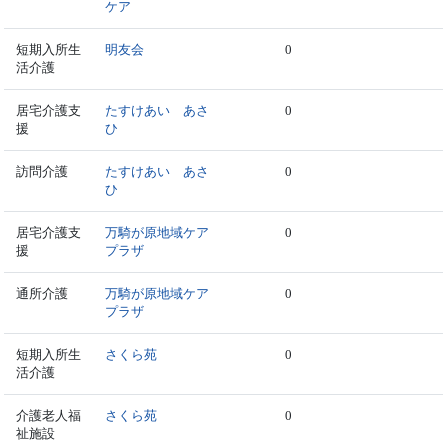
ケア
短期入所生
明友会
0
活介護
居宅介護支
たすけあい あさ
0
援
ひ
訪問介護
たすけあい あさ
0
ひ
居宅介護支
万騎が原地域ケア
0
援
プラザ
通所介護
万騎が原地域ケア
0
プラザ
短期入所生
さくら苑
0
活介護
介護老人福
さくら苑
0
祉施設