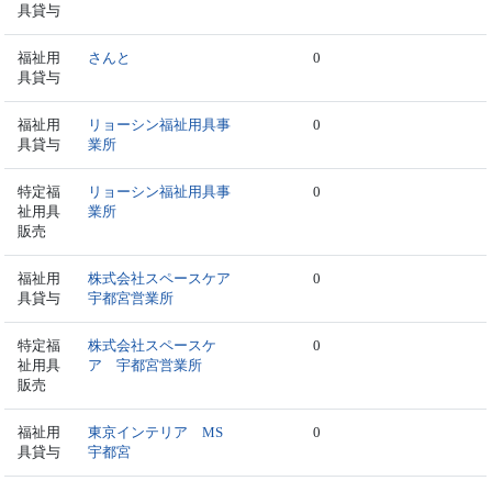
具貸与
福祉用
さんと
0
具貸与
福祉用
リョーシン福祉用具事
0
具貸与
業所
特定福
リョーシン福祉用具事
0
祉用具
業所
販売
福祉用
株式会社スペースケア
0
具貸与
宇都宮営業所
特定福
株式会社スペースケ
0
祉用具
ア 宇都宮営業所
販売
福祉用
東京インテリア MS
0
具貸与
宇都宮