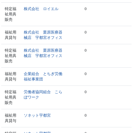
特定福
株式会社 ロイエル
0
祉用具
販売
福祉用
株式会社 栗原医療器
0
具貸与
械店 宇都宮オフィス
特定福
株式会社 栗原医療器
0
祉用具
械店 宇都宮オフィス
販売
福祉用
企業組合 とちぎ労働
0
具貸与
福祉事業団
特定福
労働者協同組合 こら
0
祉用具
ぼワーク
販売
福祉用
ソネット宇都宮
0
具貸与