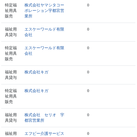
特定福
株式会社ヤマシタコー
0
祉用具
ポレーション宇都宮営
販売
業所
福祉用
エスケーワールド有限
0
具貸与
会社
特定福
エスケーワールド有限
0
祉用具
会社
販売
福祉用
株式会社キガ
0
具貸与
特定福
株式会社キガ
0
祉用具
販売
福祉用
株式会社 セリオ 宇
0
具貸与
都宮営業所
福祉用
エフビー介護サービス
0