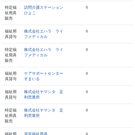
特定福
訪問介護ステーション
0
祉用具
ひよこ
販売
福祉用
株式会社エハラ ライ
0
具貸与
フメディカル
特定福
株式会社エハラ ライ
0
祉用具
フメディカル
販売
福祉用
ケアサポートセンター
0
具貸与
すまいる
福祉用
株式会社ヤマシタ 足
0
具貸与
利営業所
特定福
株式会社ヤマシタ 足
0
祉用具
利営業所
販売
福祉用
楽笑福祉用具
0