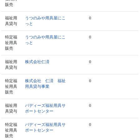
販売
福祉用
うつのみや用具屋にこ
0
具貸与
っと
特定福
うつのみや用具屋にこ
0
祉用具
っと
販売
福祉用
株式会社仁済
0
具貸与
特定福
株式会社 仁済 福祉
0
祉用具
用具貸与事業
販売
福祉用
バディーズ福祉用具サ
0
具貸与
ポートセンター
特定福
バディーズ福祉用具サ
0
祉用具
ポートセンター
販売