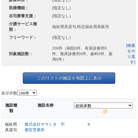
医療機能：
(指定なし)
在宅療養支援：
(指定なし)
介護サービス種
福祉用具貸与,特定福祉用具販売
類：
フリーワード：
(指定なし)
[検索
208件（病院0件、有床診療所0
をや
対象施設数：
件、無床診療所0件、歯科0件、薬
り直
局0件）
す]
このリストの施設を地図上に表示
表示件数
施設種
施設名称
類
福祉用
株式会社ヤマシタ 宇
0
具貸与
都宮営業所