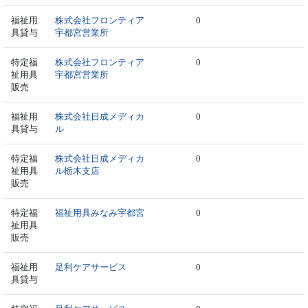
福祉用
株式会社フロンティア
0
具貸与
宇都宮営業所
特定福
株式会社フロンティア
0
祉用具
宇都宮営業所
販売
福祉用
株式会社日成メディカ
0
具貸与
ル
特定福
株式会社日成メディカ
0
祉用具
ル栃木支店
販売
特定福
福祉用具みなみ宇都宮
0
祉用具
販売
福祉用
足利ケアサービス
0
具貸与