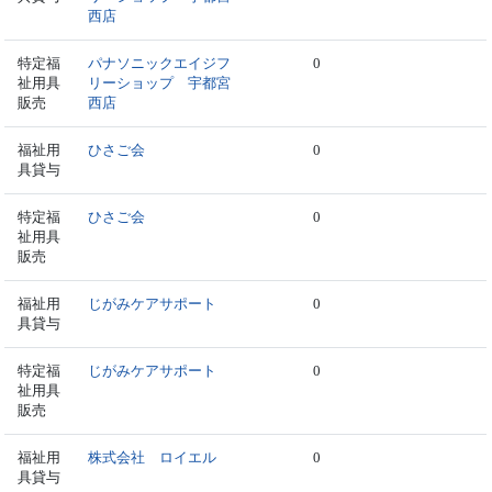
西店
特定福
パナソニックエイジフ
0
祉用具
リーショップ 宇都宮
販売
西店
福祉用
ひさご会
0
具貸与
特定福
ひさご会
0
祉用具
販売
福祉用
じがみケアサポート
0
具貸与
特定福
じがみケアサポート
0
祉用具
販売
福祉用
株式会社 ロイエル
0
具貸与