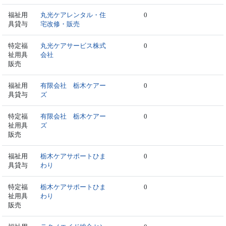
福祉用
丸光ケアレンタル・住
0
具貸与
宅改修・販売
特定福
丸光ケアサービス株式
0
祉用具
会社
販売
福祉用
有限会社 栃木ケアー
0
具貸与
ズ
特定福
有限会社 栃木ケアー
0
祉用具
ズ
販売
福祉用
栃木ケアサポートひま
0
具貸与
わり
特定福
栃木ケアサポートひま
0
祉用具
わり
販売