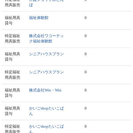
用具販売
ぼ
福祉用具
福祉体験館
0
貸与
特定福祉
株式会社ワコーテッ
0
用具販売
ク福祉体験館
福祉用具
シニアハウスプラン
0
貸与
特定福祉
シニアハウスプラン
0
用具販売
福祉用具
株式会社Win・Win
0
貸与
福祉用具
かいごshopたいこば
0
貸与
ん
特定福祉
かいごshopたいこば
0
用具販売
ん