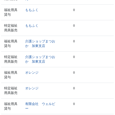
福祉用具
ももふく
0
貸与
特定福祉
ももふく
0
用具販売
福祉用具
介護ショップまつお
0
貸与
か 加東支店
特定福祉
介護ショップまつお
0
用具販売
か 加東支店
福祉用具
オレンジ
0
貸与
特定福祉
オレンジ
0
用具販売
福祉用具
有限会社 ウェルビ
0
貸与
ー