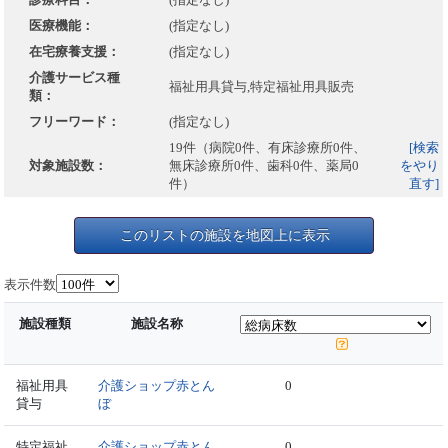
医療機能：
(指定なし)
在宅療養支援：
(指定なし)
介護サービス種
福祉用具貸与,特定福祉用具販売
類：
フリーワード：
(指定なし)
19件（病院0件、有床診療所0件、
[検索
対象施設数：
無床診療所0件、歯科0件、薬局0
をやり
件）
直す]
このリストの施設を地図上に表示
表示件数
施設種類
施設名称
福祉用具
介護ショップ赤とん
0
貸与
ぼ
特定福祉
介護ショップ赤とん
0