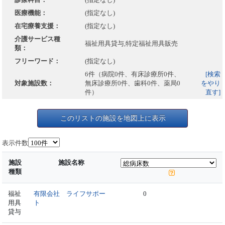
医療機能：
(指定なし)
在宅療養支援：
(指定なし)
介護サービス種
福祉用具貸与,特定福祉用具販売
類：
フリーワード：
(指定なし)
6件（病院0件、有床診療所0件、
[検索
対象施設数：
無床診療所0件、歯科0件、薬局0
をやり
件）
直す]
このリストの施設を地図上に表示
表示件数
施設
施設名称
種類
福祉
有限会社 ライフサポー
0
用具
ト
貸与