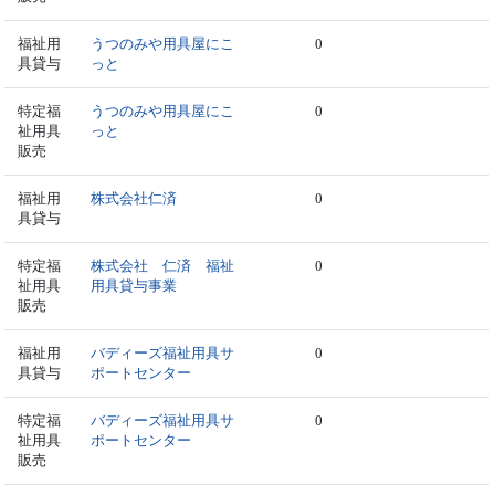
福祉用
うつのみや用具屋にこ
0
具貸与
っと
特定福
うつのみや用具屋にこ
0
祉用具
っと
販売
福祉用
株式会社仁済
0
具貸与
特定福
株式会社 仁済 福祉
0
祉用具
用具貸与事業
販売
福祉用
バディーズ福祉用具サ
0
具貸与
ポートセンター
特定福
バディーズ福祉用具サ
0
祉用具
ポートセンター
販売