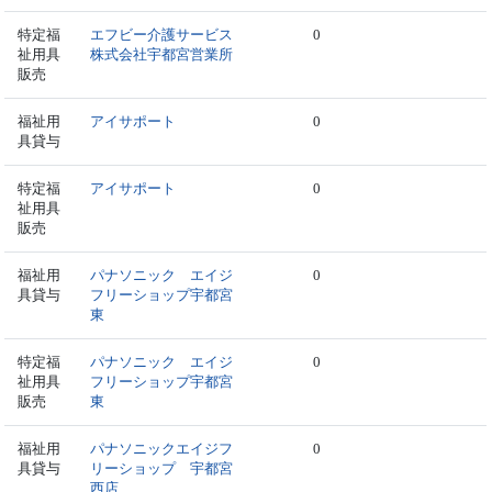
特定福
エフビー介護サービス
0
祉用具
株式会社宇都宮営業所
販売
福祉用
アイサポート
0
具貸与
特定福
アイサポート
0
祉用具
販売
福祉用
パナソニック エイジ
0
具貸与
フリーショップ宇都宮
東
特定福
パナソニック エイジ
0
祉用具
フリーショップ宇都宮
販売
東
福祉用
パナソニックエイジフ
0
具貸与
リーショップ 宇都宮
西店