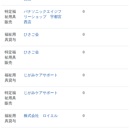
特定福
パナソニックエイジフ
0
祉用具
リーショップ 宇都宮
販売
西店
福祉用
ひさご会
0
具貸与
特定福
ひさご会
0
祉用具
販売
福祉用
じがみケアサポート
0
具貸与
特定福
じがみケアサポート
0
祉用具
販売
福祉用
株式会社 ロイエル
0
具貸与