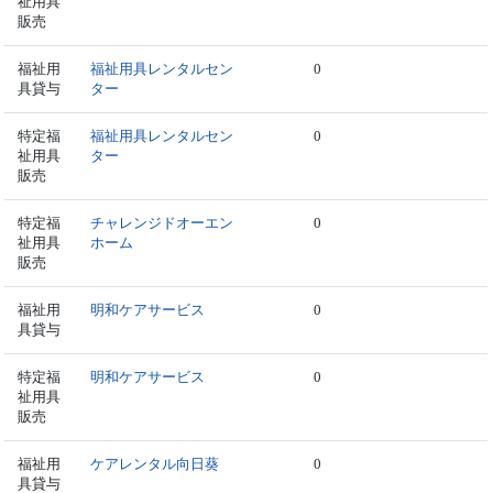
祉用具
販売
福祉用
福祉用具レンタルセン
0
具貸与
ター
特定福
福祉用具レンタルセン
0
祉用具
ター
販売
特定福
チャレンジドオーエン
0
祉用具
ホーム
販売
福祉用
明和ケアサービス
0
具貸与
特定福
明和ケアサービス
0
祉用具
販売
福祉用
ケアレンタル向日葵
0
具貸与