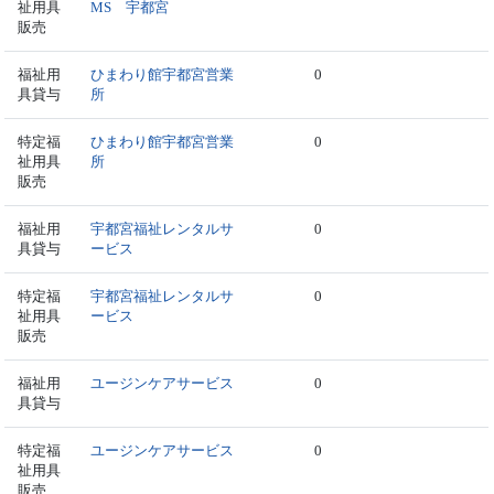
祉用具
MS 宇都宮
販売
福祉用
ひまわり館宇都宮営業
0
具貸与
所
特定福
ひまわり館宇都宮営業
0
祉用具
所
販売
福祉用
宇都宮福祉レンタルサ
0
具貸与
ービス
特定福
宇都宮福祉レンタルサ
0
祉用具
ービス
販売
福祉用
ユージンケアサービス
0
具貸与
特定福
ユージンケアサービス
0
祉用具
販売