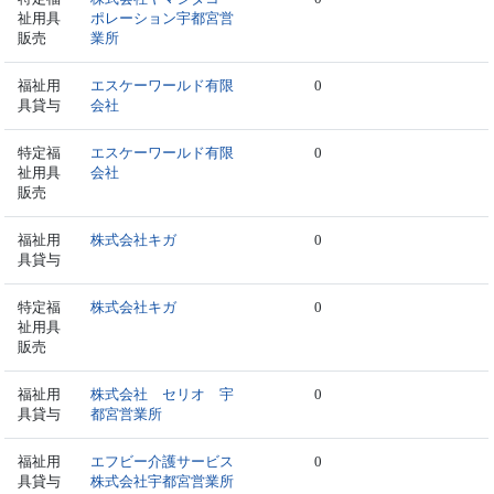
祉用具
ポレーション宇都宮営
販売
業所
福祉用
エスケーワールド有限
0
具貸与
会社
特定福
エスケーワールド有限
0
祉用具
会社
販売
福祉用
株式会社キガ
0
具貸与
特定福
株式会社キガ
0
祉用具
販売
福祉用
株式会社 セリオ 宇
0
具貸与
都宮営業所
福祉用
エフビー介護サービス
0
具貸与
株式会社宇都宮営業所