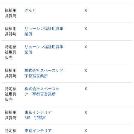
福祉用
さんと
0
具貸与
福祉用
リョーシン福祉用具事
0
具貸与
業所
特定福
リョーシン福祉用具事
0
祉用具
業所
販売
福祉用
株式会社スペースケア
0
具貸与
宇都宮営業所
特定福
株式会社スペースケ
0
祉用具
ア 宇都宮営業所
販売
福祉用
東京インテリア
0
具貸与
MS 宇都宮
特定福
東京インテリア
0