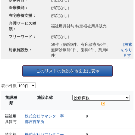
医療機能：
(指定なし)
在宅療養支援：
(指定なし)
介護サービス種
福祉用具貸与,特定福祉用具販売
類：
フリーワード：
(指定なし)
59件（病院0件、有床診療所0件、
[検索
対象施設数：
無床診療所0件、歯科0件、薬局0
をやり
件）
直す]
このリストの施設を地図上に表示
表示件数
施設種
施設名称
類
福祉用
株式会社ヤマシタ 宇
0
具貸与
都宮営業所
特定福
株式会社ヤマシタコー
0