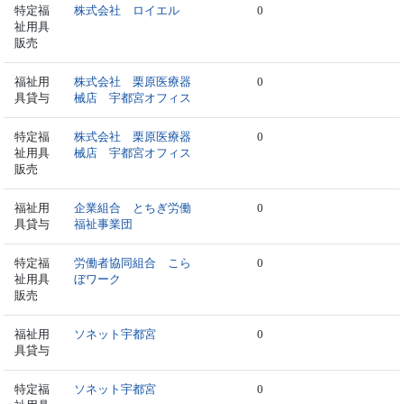
特定福
株式会社 ロイエル
0
祉用具
販売
福祉用
株式会社 栗原医療器
0
具貸与
械店 宇都宮オフィス
特定福
株式会社 栗原医療器
0
祉用具
械店 宇都宮オフィス
販売
福祉用
企業組合 とちぎ労働
0
具貸与
福祉事業団
特定福
労働者協同組合 こら
0
祉用具
ぼワーク
販売
福祉用
ソネット宇都宮
0
具貸与
特定福
ソネット宇都宮
0