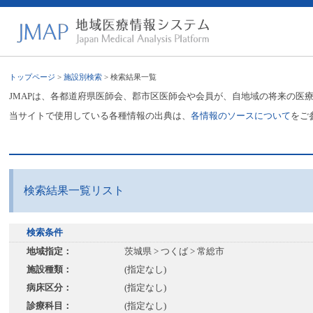
トップページ
>
施設別検索
> 検索結果一覧
JMAPは、各都道府県医師会、郡市区医師会や会員が、自地域の将来の医
当サイトで使用している各種情報の出典は、
各情報のソースについて
をご
検索結果一覧リスト
検索条件
地域指定：
茨城県 > つくば > 常総市
施設種類：
(指定なし)
病床区分：
(指定なし)
診療科目：
(指定なし)