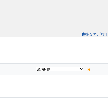
[検索をやり直す]
0
0
0