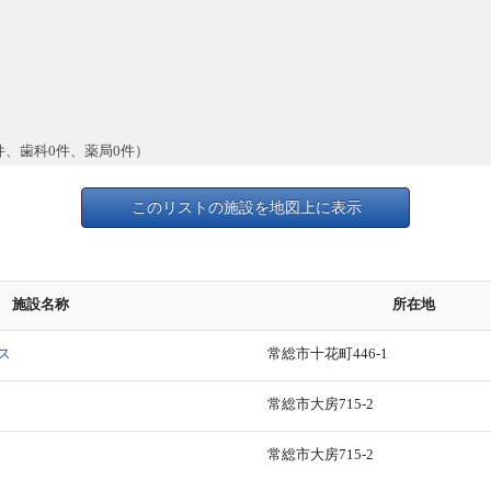
件、歯科0件、薬局0件）
このリストの施設を地図上に表示
施設名称
所在地
ス
常総市十花町446-1
常総市大房715-2
常総市大房715-2