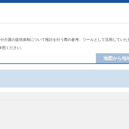
療や介護の提供体制について検討を行う際の参考、ツールとして活用していた
参照ください。
地図から地