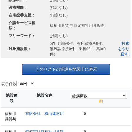
医療機能：
(指定なし)
在宅療養支援：
(指定なし)
介護サービス種
福祉用具貸与,特定福祉用具販売
類：
フリーワード：
(指定なし)
5件（病院0件、有床診療所0件、
[検索
対象施設数：
無床診療所0件、歯科0件、薬局0
をやり
件）
直す]
このリストの施設を地図上に表示
表示件数
施設種
施設名称
類
福祉用
有限会社 横山建材店
0
具貸与
福祉用
壱岐市社協福祉用具貸
0