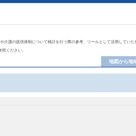
療や介護の提供体制について検討を行う際の参考、ツールとして活用していた
参照ください。
地図から地