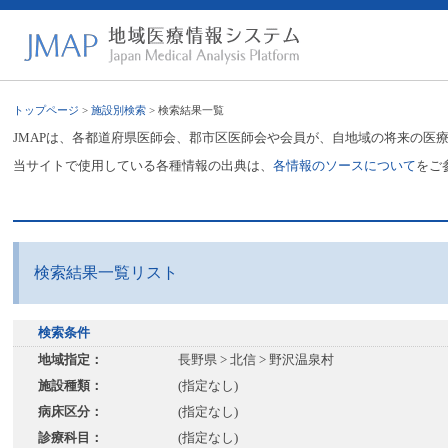
トップページ
>
施設別検索
> 検索結果一覧
JMAPは、各都道府県医師会、郡市区医師会や会員が、自地域の将来の医
当サイトで使用している各種情報の出典は、
各情報のソースについて
をご
検索結果一覧リスト
検索条件
地域指定：
長野県 > 北信 > 野沢温泉村
施設種類：
(指定なし)
病床区分：
(指定なし)
診療科目：
(指定なし)