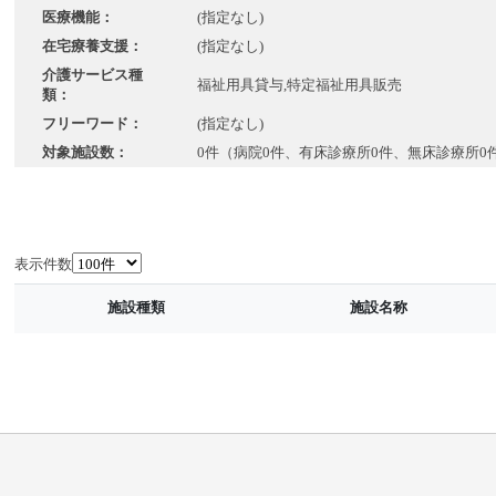
医療機能：
(指定なし)
在宅療養支援：
(指定なし)
介護サービス種
福祉用具貸与,特定福祉用具販売
類：
フリーワード：
(指定なし)
対象施設数：
0件（病院0件、有床診療所0件、無床診療所0
表示件数
施設種類
施設名称