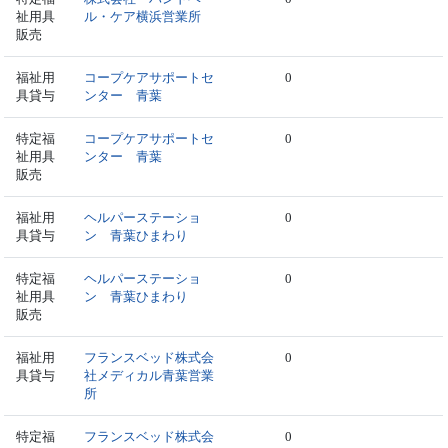
祉用具
ル・ケア横浜営業所
販売
福祉用
コープケアサポートセ
0
具貸与
ンター 青葉
特定福
コープケアサポートセ
0
祉用具
ンター 青葉
販売
福祉用
ヘルパーステーショ
0
具貸与
ン 青葉ひまわり
特定福
ヘルパーステーショ
0
祉用具
ン 青葉ひまわり
販売
福祉用
フランスベッド株式会
0
具貸与
社メディカル青葉営業
所
特定福
フランスベッド株式会
0