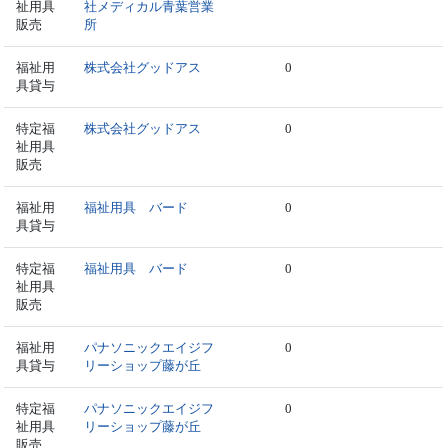
祉用具
社メディカル青葉営業
販売
所
福祉用
株式会社グッドアス
0
具貸与
特定福
株式会社グッドアス
0
祉用具
販売
福祉用
福祉用具 バード
0
具貸与
特定福
福祉用具 バード
0
祉用具
販売
福祉用
パナソニックエイジフ
0
具貸与
リーショップ藤が丘
特定福
パナソニックエイジフ
0
祉用具
リーショップ藤が丘
販売