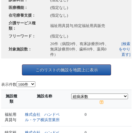
医療機能：
(指定なし)
在宅療養支援：
(指定なし)
介護サービス種
福祉用具貸与,特定福祉用具販売
類：
フリーワード：
(指定なし)
20件（病院0件、有床診療所0件、
[検索
対象施設数：
無床診療所0件、歯科0件、薬局0
をやり
件）
直す]
このリストの施設を地図上に表示
表示件数
施設種
施設名称
類
福祉用
株式会社 ハンドベ
0
具貸与
ル・ケア横浜営業所
特定福
株式会社 ハンドベ
0