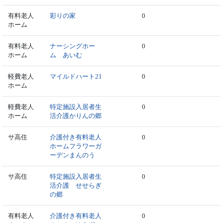
有料老人
彩りの家
0
ホーム
有料老人
ナーシングホー
0
ホーム
ム あいむ
軽費老人
マイルドハート21
0
ホーム
軽費老人
特定施設入居者生
0
ホーム
活介護かりんの郷
サ高住
介護付き有料老人
0
ホームフラワーガ
ーデンまんのう
サ高住
特定施設入居者生
0
活介護 せせらぎ
の郷
有料老人
介護付き有料老人
0