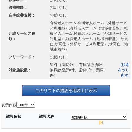
医療機能：
(指定なし)
在宅療養支援：
(指定なし)
有料老人ホーム,有料老人ホーム（外部サービ
ス利用型）,有料老人ホーム（地域密着型）,軽
介護サービス種
費老人ホーム,軽費老人ホーム（外部サービス
類：
利用型）,軽費老人ホーム（地域密着型）,サ高
住,サ高住（外部サービス利用型）,サ高住（地
域密着型）
フリーワード：
(指定なし)
51件（病院0件、有床診療所0件、
[検索
対象施設数：
無床診療所0件、歯科0件、薬局0
をやり
件）
直す]
このリストの施設を地図上に表示
表示件数
施設種類
施設名称