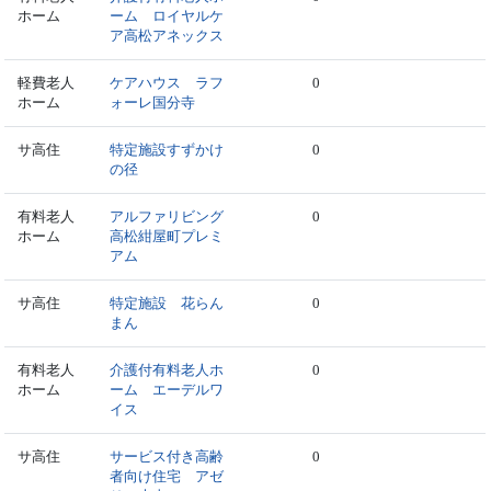
ホーム
ーム ロイヤルケ
ア高松アネックス
軽費老人
ケアハウス ラフ
0
ホーム
ォーレ国分寺
サ高住
特定施設すずかけ
0
の径
有料老人
アルファリビング
0
ホーム
高松紺屋町プレミ
アム
サ高住
特定施設 花らん
0
まん
有料老人
介護付有料老人ホ
0
ホーム
ーム エーデルワ
イス
サ高住
サービス付き高齢
0
者向け住宅 アゼ