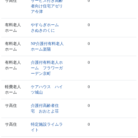
サ高住
サービス付き高齢
0
者向け住宅アゼリ
ア今津
有料老人
やすらぎホーム
0
ホーム
さぬきのくに
有料老人
NP介護付有料老人
0
ホーム
ホーム楽陽
有料老人
介護付有料老人ホ
0
ホーム
ーム フラワーガ
ーデン京町
軽費老人
ケアハウス ハイ
0
ホーム
ツ城山
サ高住
介護付高齢者住
0
宅 おおとよ荘
サ高住
特定施設ライムラ
0
イト