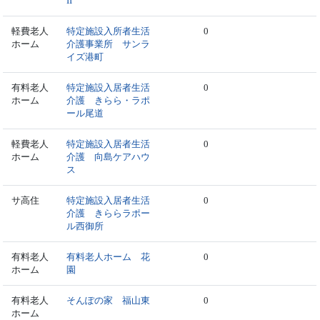
II
軽費老人
特定施設入所者生活
0
ホーム
介護事業所 サンラ
イズ港町
有料老人
特定施設入居者生活
0
ホーム
介護 きらら・ラポ
ール尾道
軽費老人
特定施設入居者生活
0
ホーム
介護 向島ケアハウ
ス
サ高住
特定施設入居者生活
0
介護 きららラポー
ル西御所
有料老人
有料老人ホーム 花
0
ホーム
園
有料老人
そんぽの家 福山東
0
ホーム