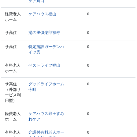
ケア川口
軽費老人
ケアハウス福山
0
ホーム
サ高住
湯の里倶楽部福寿
0
サ高住
特定施設ガーデンハ
0
イツ秀
有料老人
ベストライフ福山
0
ホーム
サ高住
グッドライフホーム
0
（外部サ
今町
ービス利
用型）
軽費老人
ケアハウス蔵王すみ
0
ホーム
れケア
有料老人
介護付有料老人ホー
0