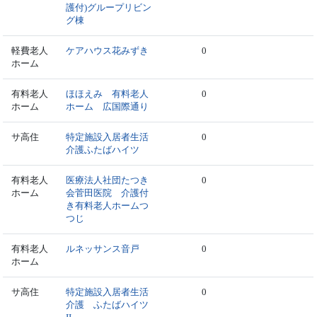
護付)グループリビン
グ棟
軽費老人
ケアハウス花みずき
0
ホーム
有料老人
ほほえみ 有料老人
0
ホーム
ホーム 広国際通り
サ高住
特定施設入居者生活
0
介護ふたばハイツ
有料老人
医療法人社団たつき
0
ホーム
会菅田医院 介護付
き有料老人ホームつ
つじ
有料老人
ルネッサンス音戸
0
ホーム
サ高住
特定施設入居者生活
0
介護 ふたばハイツ