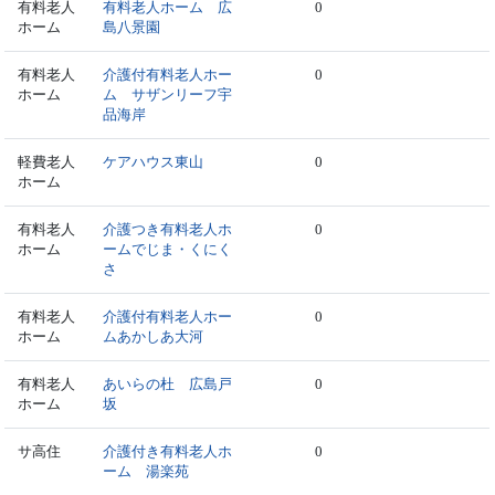
有料老人
有料老人ホーム 広
0
ホーム
島八景園
有料老人
介護付有料老人ホー
0
ホーム
ム サザンリーフ宇
品海岸
軽費老人
ケアハウス東山
0
ホーム
有料老人
介護つき有料老人ホ
0
ホーム
ームでじま・くにく
さ
有料老人
介護付有料老人ホー
0
ホーム
ムあかしあ大河
有料老人
あいらの杜 広島戸
0
ホーム
坂
サ高住
介護付き有料老人ホ
0
ーム 湯楽苑