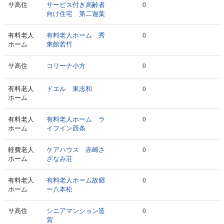
サ高住
サービス付き高齢者
0
向け住宅 第二迦葉
有料老人
有料老人ホーム 秀
0
ホーム
東館若竹
サ高住
コリーナ小方
0
有料老人
ドエル 東志和
0
ホーム
有料老人
有料老人ホーム ラ
0
ホーム
イフイン西条
軽費老人
ケアハウス 赤崎さ
0
ホーム
ざなみ荘
有料老人
有料老人ホーム故郷
0
ホーム
ー八本松
サ高住
シニアマンション造
0
賀