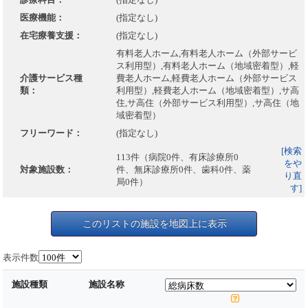
医療機能：
(指定なし)
在宅療養支援：
(指定なし)
有料老人ホーム,有料老人ホーム（外部サービ
ス利用型）,有料老人ホーム（地域密着型）,軽
介護サービス種
費老人ホーム,軽費老人ホーム（外部サービス
類：
利用型）,軽費老人ホーム（地域密着型）,サ高
住,サ高住（外部サービス利用型）,サ高住（地
域密着型）
フリーワード：
(指定なし)
[検索
113件（病院0件、有床診療所0
をや
対象施設数：
件、無床診療所0件、歯科0件、薬
り直
局0件）
す]
このリストの施設を地図上に表示
表示件数
施設種類
施設名称