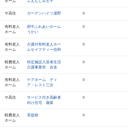
ホーム
ムえんじゅ王子
サ高住
ガーデンハイツ湯野
0
有料老人
府中ふれあいホーム
0
ホーム
うかい
有料老人
介護付有料老人ホー
0
ホーム
ムセイフティー信和
軽費老人
特定施設入居者生活
0
ホーム
介護事業所 吉舎
有料老人
ケアホーム ディ
0
ホーム
ア・レスト三次
サ高住
サービス付き高齢者
0
向け住宅 迦葉
軽費老人
菩提樹
0
ホーム