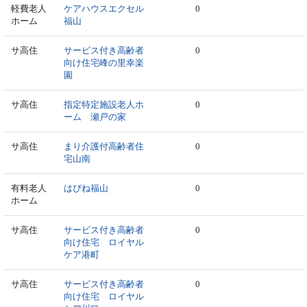
軽費老人
ケアハウスエクセル
0
ホーム
福山
サ高住
サービス付き高齢者
0
向け住宅峰の里幸楽
園
サ高住
指定特定施設老人ホ
0
ーム 瀬戸の家
サ高住
まり介護付高齢者住
0
宅山南
有料老人
はぴね福山
0
ホーム
サ高住
サービス付き高齢者
0
向け住宅 ロイヤル
ケア港町
サ高住
サービス付き高齢者
0
向け住宅 ロイヤル