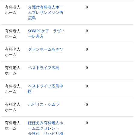
有料老人
介護付有料老人ホー
0
ホーム
ムプレザンメゾン西
広島
有料老人
SOMPOケア ラヴィ
0
ホーム
ーレ舟入
有料老人
グランホームあさひ
0
ホーム
有料老人
ベストライフ広島
0
ホーム
有料老人
ベストライフ広島中
0
ホーム
区
有料老人
ハビリス・シムラ
0
ホーム
有料老人
ほほえみ有料老人ホ
0
ホーム
ームエクセレント
介護付 リハビリ棟