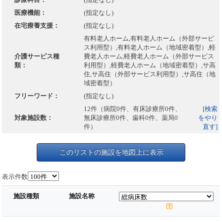
医療機能：
(指定なし)
在宅療養支援：
(指定なし)
有料老人ホーム,有料老人ホーム（外部サービ
ス利用型）,有料老人ホーム（地域密着型）,軽
介護サービス種
費老人ホーム,軽費老人ホーム（外部サービス
類：
利用型）,軽費老人ホーム（地域密着型）,サ高
住,サ高住（外部サービス利用型）,サ高住（地
域密着型）
フリーワード：
(指定なし)
12件（病院0件、有床診療所0件、
[検索
対象施設数：
無床診療所0件、歯科0件、薬局0
をやり
件）
直す]
このリストの施設を地図上に表示
表示件数
施設種類
施設名称