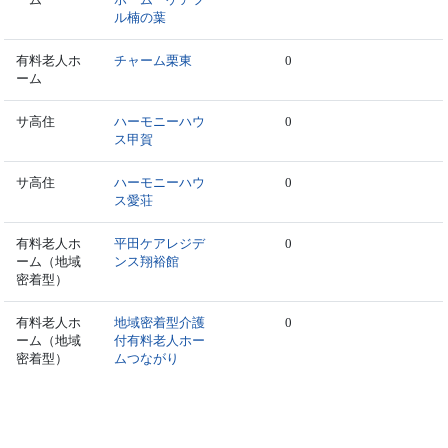
ル楠の葉
有料老人ホ
チャーム栗東
0
ーム
サ高住
ハーモニーハウ
0
ス甲賀
サ高住
ハーモニーハウ
0
ス愛荘
有料老人ホ
平田ケアレジデ
0
ーム（地域
ンス翔裕館
密着型）
有料老人ホ
地域密着型介護
0
ーム（地域
付有料老人ホー
密着型）
ムつながり