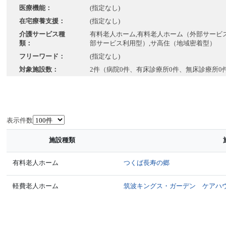
医療機能：
(指定なし)
在宅療養支援：
(指定なし)
介護サービス種
有料老人ホーム,有料老人ホーム（外部サービス
類：
部サービス利用型）,サ高住（地域密着型）
フリーワード：
(指定なし)
対象施設数：
2件（病院0件、有床診療所0件、無床診療所0
表示件数
施設種類
有料老人ホーム
つくば長寿の郷
軽費老人ホーム
筑波キングス・ガーデン ケアハ