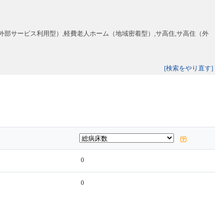
外部サービス利用型）,軽費老人ホーム（地域密着型）,サ高住,サ高住（外
[検索をやり直す]
0
0