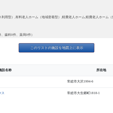
利用型）,有料老人ホーム（地域密着型）,軽費老人ホーム,軽費老人ホーム（
件、歯科0件、薬局0件）
このリストの施設を地図上に表示
施設名称
所在地
常総市大沢1994-6
ウス
常総市大生郷町1818-1