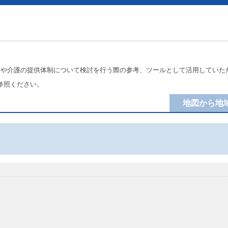
療や介護の提供体制について検討を行う際の参考、ツールとして活用していた
参照ください。
地図から地