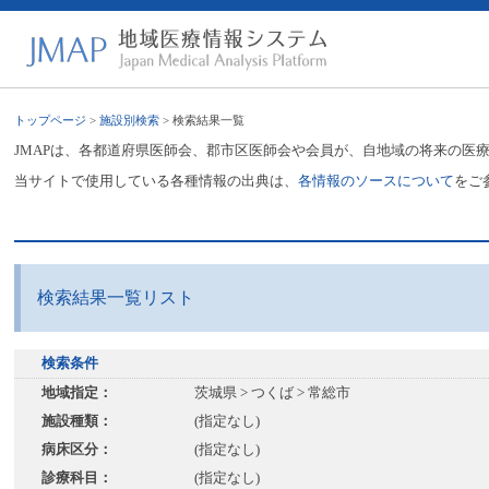
トップページ
>
施設別検索
> 検索結果一覧
JMAPは、各都道府県医師会、郡市区医師会や会員が、自地域の将来の医
当サイトで使用している各種情報の出典は、
各情報のソースについて
をご
検索結果一覧リスト
検索条件
地域指定：
茨城県 > つくば > 常総市
施設種類：
(指定なし)
病床区分：
(指定なし)
診療科目：
(指定なし)