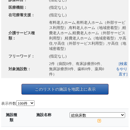
医療機能：
(指定なし)
在宅療養支援：
(指定なし)
有料老人ホーム,有料老人ホーム（外部サービ
ス利用型）,有料老人ホーム（地域密着型）,軽
介護サービス種
費老人ホーム,軽費老人ホーム（外部サービス
類：
利用型）,軽費老人ホーム（地域密着型）,サ高
住,サ高住（外部サービス利用型）,サ高住（地
域密着型）
フリーワード：
(指定なし)
2件（病院0件、有床診療所0件、
[検索
対象施設数：
無床診療所0件、歯科0件、薬局0
をやり
件）
直す]
このリストの施設を地図上に表示
表示件数
施設種
施設名称
類