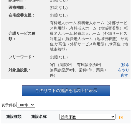
医療機能：
(指定なし)
在宅療養支援：
(指定なし)
有料老人ホーム,有料老人ホーム（外部サービ
ス利用型）,有料老人ホーム（地域密着型）,軽
介護サービス種
費老人ホーム,軽費老人ホーム（外部サービス
類：
利用型）,軽費老人ホーム（地域密着型）,サ高
住,サ高住（外部サービス利用型）,サ高住（地
域密着型）
フリーワード：
(指定なし)
0件（病院0件、有床診療所0件、
[検索
対象施設数：
無床診療所0件、歯科0件、薬局0
をやり
件）
直す]
このリストの施設を地図上に表示
表示件数
施設種類
施設名称