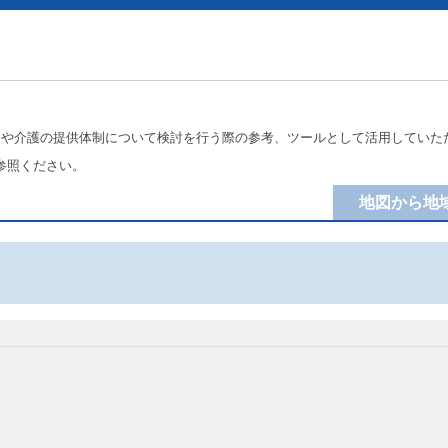
療や介護の提供体制について検討を行う際の参考、ツールとして活用していた
参照ください。
地図から地