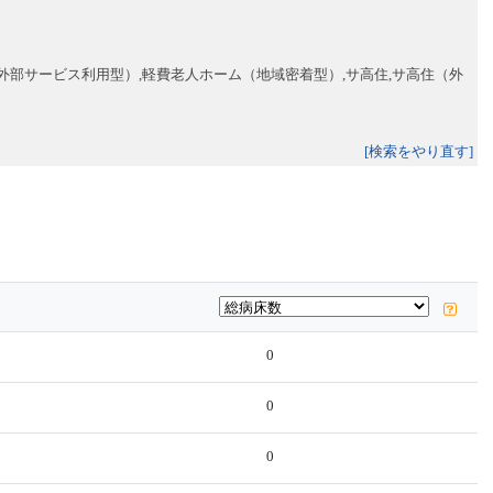
外部サービス利用型）,軽費老人ホーム（地域密着型）,サ高住,サ高住（外
[検索をやり直す]
0
0
0