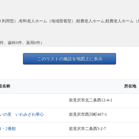
利用型）,有料老人ホーム（地域密着型）,軽費老人ホーム,軽費老人ホーム（
0件、歯科0件、薬局0件）
このリストの施設を地図上に表示
設名称
所在地
岩見沢市北二条西12-4-1
いの里 いわみざわ華心
岩見沢市西川町467-1
1・2番館
岩見沢市二条西5-2-7