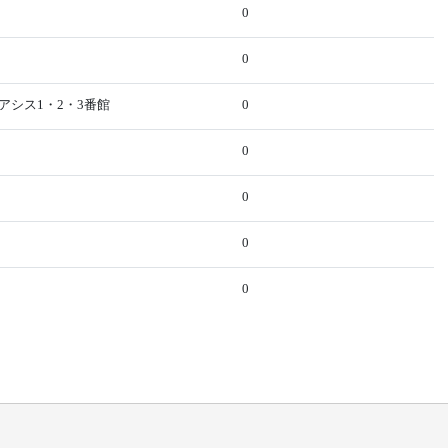
0
0
アシス1・2・3番館
0
0
0
0
0