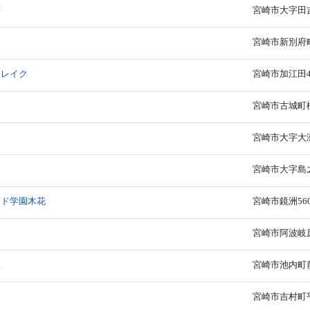
荘
宮崎市大字田吉4
宮崎市新別府町前
ンレイク
宮崎市加江田45
宮崎市古城町柳町
宮崎市大字大瀬
宮崎市大字島之
イド学園木花
宮崎市鏡洲56
宮崎市阿波岐原町
丘
宮崎市池内町前
宮崎市吉村町平