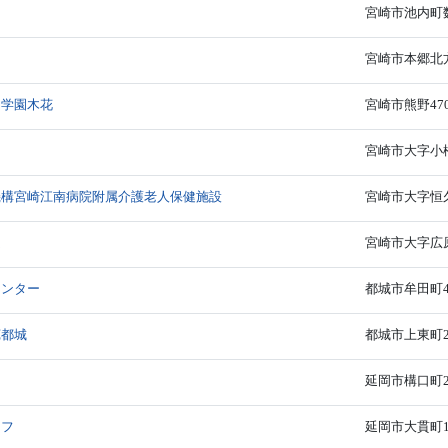
宮崎市池内町数
宮崎市本郷北方
ア学園木花
宮崎市熊野470
宮崎市大字小松
機構宮崎江南病院附属介護老人保健施設
宮崎市大字恒久
ム
宮崎市大字広原
センター
都城市牟田町4
苑都城
都城市上東町2
延岡市構口町2-
イフ
延岡市大貫町1-2