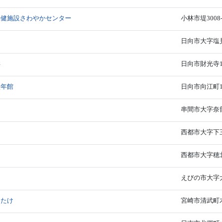
保健施設さわやかセンター
小林市堤3008-
日向市大字塩見1
洋
日向市財光寺11
盛年館
日向市向江町1-
串間市大字奈留5
西都市大字下三財
西都市大字穂北5
えびの市大字大河
よたけ
宮崎市清武町木原