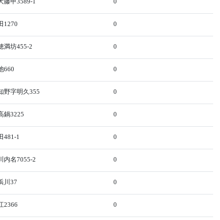
藤甲3589-1
0
1270
0
満坊455-2
0
660
0
野字明久355
0
鍋3225
0
81-1
0
内名7055-2
0
浜川37
0
2366
0