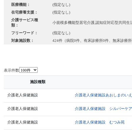
医療機能：
(指定なし)
在宅療養支援：
(指定なし)
介護サービス種
小規模多機能型居宅介護,認知症対応型共同生
類：
フリーワード：
(指定なし)
対象施設数：
424件（病院0件、有床診療所0件、無床診療所
表示件数
施設種類
介護老人保健施設
介護老人保健施設あおしまのい
介護老人保健施設
介護老人保健施設 シルバーケ
介護老人保健施設
介護老人保健施設 むつみ苑