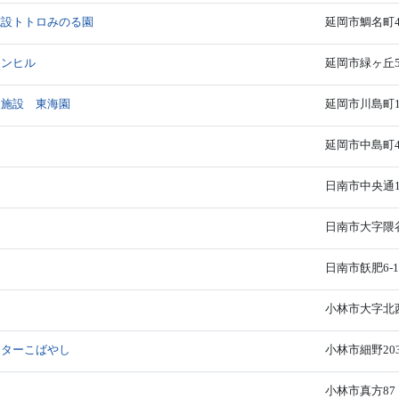
施設トトロみのる園
延岡市鯛名町42
ーンヒル
延岡市緑ヶ丘5-
健施設 東海園
延岡市川島町10
延岡市中島町4-
日南市中央通1-
日南市大字隈谷甲
日南市飫肥6-1
小林市大字北西
ンターこばやし
小林市細野20
小林市真方87