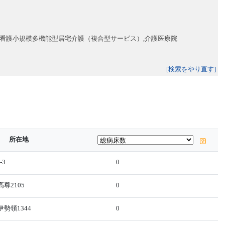
,看護小規模多機能型居宅介護（複合型サービス）,介護医療院
[検索をやり直す]
所在地
-3
0
尊2105
0
勢領1344
0