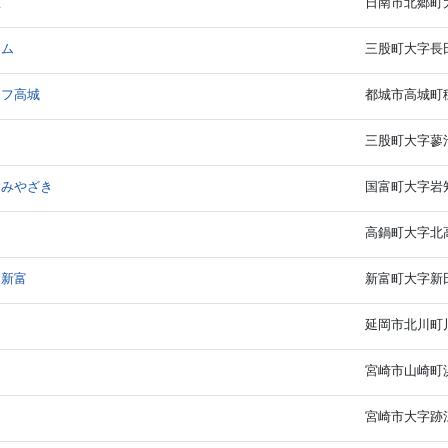
里
日南市北郷町大
ーム
三股町大字長田
イフ高城
都城市高城町穂
三股町大字蓼池
ラみやざき
国富町大字岩知
高鍋町大字北高
ア新富
新富町大字新田4
延岡市北川町川
宮崎市山崎町
宮崎市大字跡江