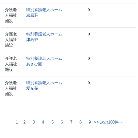
介護老
特別養護老人ホーム
0
人福祉
恵風荘
施設
介護老
特別養護老人ホーム
0
人福祉
津高寮
施設
介護老
特別養護老人ホーム
0
人福祉
あさひ園
施設
介護老
特別養護老人ホーム
0
人福祉
愛光苑
施設
1
2
3
4
5
6
7
8
9
>> 次の100件へ