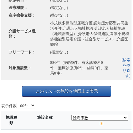
医療機能：
(指定なし)
在宅療養支援：
(指定なし)
小規模多機能型居宅介護,認知症対応型共同生
活介護,介護老人福祉施設,介護老人福祉施設
介護サービス種
（地域密着型）,介護老人保健施設,看護小規模
類：
多機能型居宅介護（複合型サービス）,介護医
療院
フリーワード：
(指定なし)
[検索
886件（病院0件、有床診療所0
をや
対象施設数：
件、無床診療所0件、歯科0件、薬
り直
局0件）
す]
このリストの施設を地図上に表示
表示件数
施設種
施設名称
類