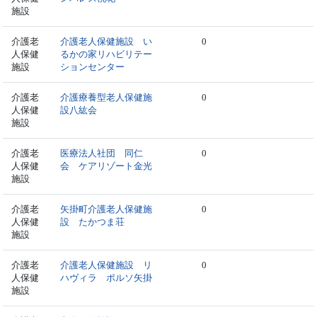
施設
介護老
介護老人保健施設 い
0
人保健
るかの家リハビリテー
施設
ションセンター
介護老
介護療養型老人保健施
0
人保健
設八紘会
施設
介護老
医療法人社団 同仁
0
人保健
会 ケアリゾート金光
施設
介護老
矢掛町介護老人保健施
0
人保健
設 たかつま荘
施設
介護老
介護老人保健施設 リ
0
人保健
ハヴィラ ポルソ矢掛
施設