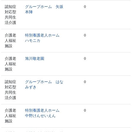
認知症
グループホーム 矢坂
0
対応型
本陣
共同生
活介護
介護老
特別養護老人ホーム
0
人福祉
ハモニカ
施設
介護老
旭川敬老園
0
人福祉
施設
認知症
グループホーム はな
0
対応型
みずき
共同生
活介護
介護老
特別養護老人ホーム
0
人福祉
中野けんせいえん
施設