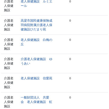
介護老
老人保健施設 ルミエ
0
人保健
ール
施設
介護老
高梁市国民健康保険成
0
人保健
羽病院附属介護老人保
施設
健施設ひだまり苑
介護老
老人保健施設 白梅の
0
人保健
丘
施設
介護老
介護老人保健施設 ゆ
0
人保健
うあい
施設
介護老
老人保健施設 信愛苑
0
人保健
施設
介護老
一般財団法人 共愛
0
人保健
会 老人保健施設 虹
施設