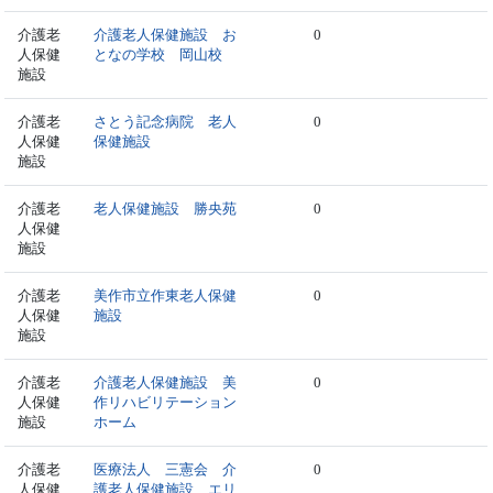
介護老
介護老人保健施設 お
0
人保健
となの学校 岡山校
施設
介護老
さとう記念病院 老人
0
人保健
保健施設
施設
介護老
老人保健施設 勝央苑
0
人保健
施設
介護老
美作市立作東老人保健
0
人保健
施設
施設
介護老
介護老人保健施設 美
0
人保健
作リハビリテーション
施設
ホーム
介護老
医療法人 三憲会 介
0
人保健
護老人保健施設 エリ