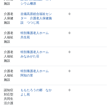
施設
シウム柵原
介護老
吉備高原総合福祉セン
0
人保健
ター 介護老人保健施
施設
設 つつじ苑
介護老
特別養護老人ホーム
0
人福祉
共生苑
施設
介護老
特別養護老人ホーム
0
人福祉
みなみがた荘
施設
介護老
特別養護老人ホーム
0
人福祉
阿知の里
施設
認知症
ももたろうの郷 なか
0
対応型
よし苑
共同生
活介護