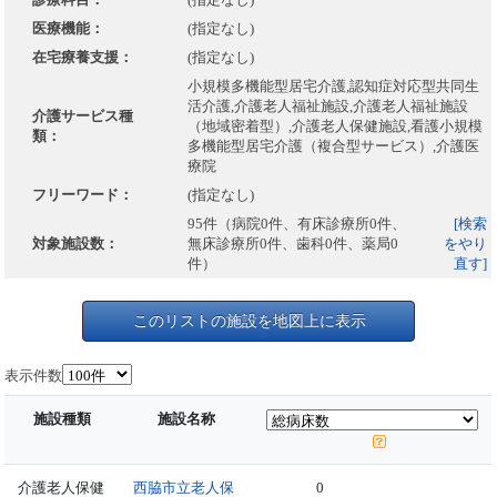
医療機能：
(指定なし)
在宅療養支援：
(指定なし)
小規模多機能型居宅介護,認知症対応型共同生
活介護,介護老人福祉施設,介護老人福祉施設
介護サービス種
（地域密着型）,介護老人保健施設,看護小規模
類：
多機能型居宅介護（複合型サービス）,介護医
療院
フリーワード：
(指定なし)
95件（病院0件、有床診療所0件、
[検索
対象施設数：
無床診療所0件、歯科0件、薬局0
をやり
件）
直す]
このリストの施設を地図上に表示
表示件数
施設種類
施設名称
介護老人保健
西脇市立老人保
0