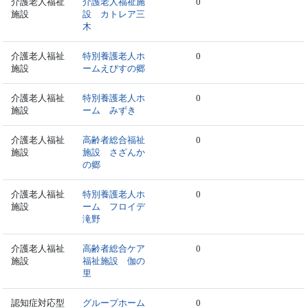
介護老人福祉
介護老人福祉施
0
施設
設 カトレア三
木
介護老人福祉
特別養護老人ホ
0
施設
ームえびすの郷
介護老人福祉
特別養護老人ホ
0
施設
ーム みずき
介護老人福祉
高齢者総合福祉
0
施設
施設 さざんか
の郷
介護老人福祉
特別養護老人ホ
0
施設
ーム フロイデ
滝野
介護老人福祉
高齢者総合ケア
0
施設
福祉施設 伽の
里
認知症対応型
グループホーム
0