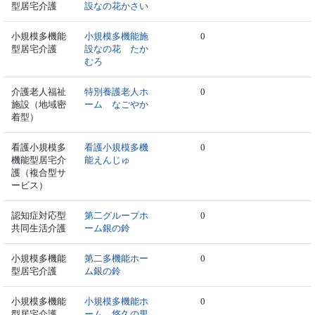
型居宅介護
設なの花かさい
小規模多機能
小規模多機能施
0
型居宅介護
設なの花 たか
むろ
介護老人福祉
特別養護老人ホ
0
施設（地域密
ーム なごやか
着型）
看護小規模多
看護小規模多機
0
機能型居宅介
能えんじゅ
護（複合型サ
ービス）
認知症対応型
第二グループホ
0
共同生活介護
ーム銀の鈴
小規模多機能
第二多機能ホー
0
型居宅介護
ム銀の鈴
小規模多機能
小規模多機能ホ
0
型居宅介護
ーム 悠久の里