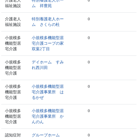
介護老人
特別養護老人ホー
0
福祉施設
ム 祥豊苑
介護老人
特別養護老人ホー
0
福祉施設
ム さくらの杜
小規模多
小規模多機能型居
0
機能型居
宅介護コープの家
宅介護
双葉2丁目
小規模多
デイホーム すみ
0
機能型居
れ西川田
宅介護
小規模多
小規模多機能型居
0
機能型居
宅介護事業所 は
宅介護
るかぜ
小規模多
小規模多機能型居
0
機能型居
宅介護事業所 か
宅介護
んのん
認知症対
グループホーム
0