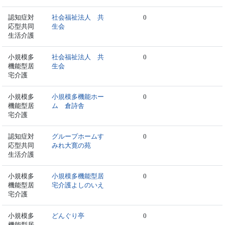
認知症対
社会福祉法人 共
0
応型共同
生会
生活介護
小規模多
社会福祉法人 共
0
機能型居
生会
宅介護
小規模多
小規模多機能ホー
0
機能型居
ム 倉詩舎
宅介護
認知症対
グループホームす
0
応型共同
みれ大寛の苑
生活介護
小規模多
小規模多機能型居
0
機能型居
宅介護よしのいえ
宅介護
小規模多
どんぐり亭
0
機能型居