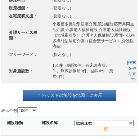
医療機能：
(指定なし)
在宅療養支援：
(指定なし)
小規模多機能型居宅介護,認知症対応型共同生
活介護,介護老人福祉施設,介護老人福祉施設
介護サービス種
（地域密着型）,介護老人保健施設,看護小規模
類：
多機能型居宅介護（複合型サービス）,介護医
療院
フリーワード：
(指定なし)
[検索
101件（病院0件、有床診療所0
をや
対象施設数：
件、無床診療所0件、歯科0件、薬
り直
局0件）
す]
このリストの施設を地図上に表示
表示件数
施設種類
施設名称