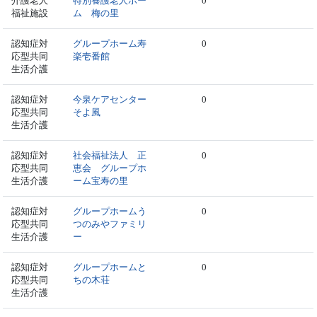
介護老人
特別養護老人ホー
0
福祉施設
ム 梅の里
認知症対
グループホーム寿
0
応型共同
楽壱番館
生活介護
認知症対
今泉ケアセンター
0
応型共同
そよ風
生活介護
認知症対
社会福祉法人 正
0
応型共同
恵会 グループホ
生活介護
ーム宝寿の里
認知症対
グループホームう
0
応型共同
つのみやファミリ
生活介護
ー
認知症対
グループホームと
0
応型共同
ちの木荘
生活介護