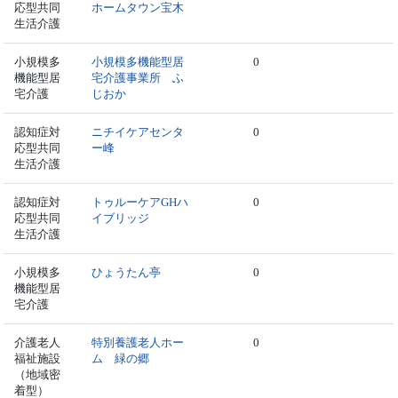
応型共同
ホームタウン宝木
生活介護
小規模多
小規模多機能型居
0
機能型居
宅介護事業所 ふ
宅介護
じおか
認知症対
ニチイケアセンタ
0
応型共同
ー峰
生活介護
認知症対
トゥルーケアGHハ
0
応型共同
イブリッジ
生活介護
小規模多
ひょうたん亭
0
機能型居
宅介護
介護老人
特別養護老人ホー
0
福祉施設
ム 緑の郷
（地域密
着型）