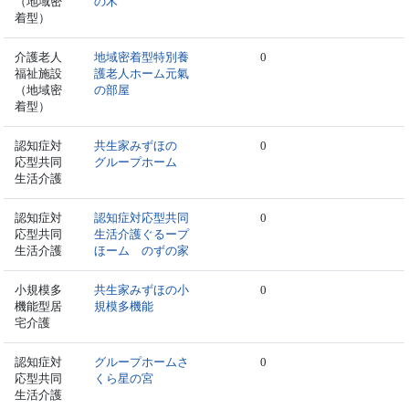
（地域密
の木
着型）
介護老人
地域密着型特別養
0
福祉施設
護老人ホーム元氣
（地域密
の部屋
着型）
認知症対
共生家みずほの
0
応型共同
グループホーム
生活介護
認知症対
認知症対応型共同
0
応型共同
生活介護ぐるープ
生活介護
ほーム のずの家
小規模多
共生家みずほの小
0
機能型居
規模多機能
宅介護
認知症対
グループホームさ
0
応型共同
くら星の宮
生活介護