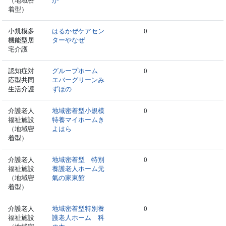
（地域密
か
着型）
小規模多
はるかぜケアセン
0
機能型居
ターやなぜ
宅介護
認知症対
グループホーム
0
応型共同
エバーグリーンみ
生活介護
ずほの
介護老人
地域密着型小規模
0
福祉施設
特養マイホームき
（地域密
よはら
着型）
介護老人
地域密着型 特別
0
福祉施設
養護老人ホーム元
（地域密
氣の家東館
着型）
介護老人
地域密着型特別養
0
福祉施設
護老人ホーム 科