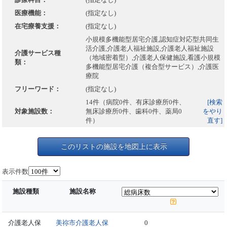
医療機能：
(指定なし)
在宅療養支援：
(指定なし)
小規模多機能型居宅介護,認知症対応型共同生
活介護,介護老人福祉施設,介護老人福祉施設
介護サービス種
（地域密着型）,介護老人保健施設,看護小規模
類：
多機能型居宅介護（複合型サービス）,介護医
療院
フリーワード：
(指定なし)
14件（病院0件、有床診療所0件、
[検索
対象施設数：
無床診療所0件、歯科0件、薬局0
をやり
件）
直す]
このリストの施設を地図上に表示
表示件数
施設種類
施設名称
介護老人保
美祢市介護老人保
0