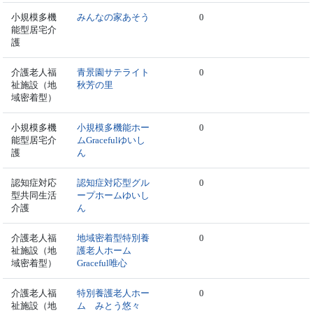
小規模多機
みんなの家あそう
0
能型居宅介
護
介護老人福
青景園サテライト
0
祉施設（地
秋芳の里
域密着型）
小規模多機
小規模多機能ホー
0
能型居宅介
ムGracefulゆいし
護
ん
認知症対応
認知症対応型グル
0
型共同生活
ープホームゆいし
介護
ん
介護老人福
地域密着型特別養
0
祉施設（地
護老人ホーム
域密着型）
Graceful唯心
介護老人福
特別養護老人ホー
0
祉施設（地
ム みとう悠々