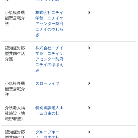
小規模多機
株式会社ニチイ
0
能型居宅介
学館 ニチイケ
護
アセンター防府
ニチイのやわら
ぎ
認知症対応
株式会社ニチイ
0
型共同生活
学館 ニチイケ
介護
アセンター防府
ニチイのほほえ
み
小規模多機
スローライフ
0
能型居宅介
護
介護老人福
特別養護老人ホ
0
祉施設（地
ーム自由の杜
域密着型）
認知症対応
グループホー
0
型共同生活
ム 自由の杜