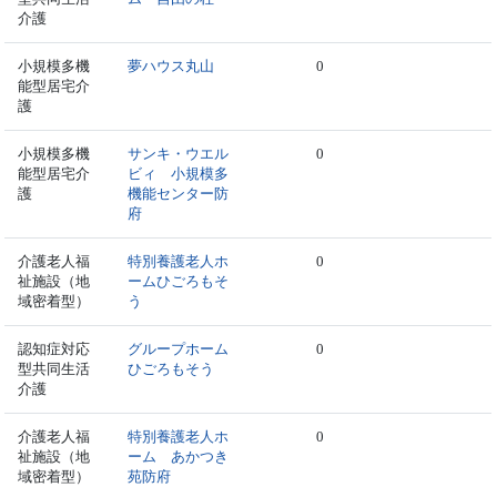
介護
小規模多機
夢ハウス丸山
0
能型居宅介
護
小規模多機
サンキ・ウエル
0
能型居宅介
ビィ 小規模多
護
機能センター防
府
介護老人福
特別養護老人ホ
0
祉施設（地
ームひごろもそ
域密着型）
う
認知症対応
グループホーム
0
型共同生活
ひごろもそう
介護
介護老人福
特別養護老人ホ
0
祉施設（地
ーム あかつき
域密着型）
苑防府