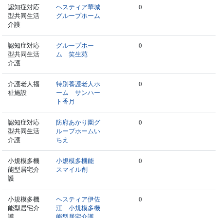
認知症対応
ヘスティア華城
0
型共同生活
グループホーム
介護
認知症対応
グループホー
0
型共同生活
ム 笑生苑
介護
介護老人福
特別養護老人ホ
0
祉施設
ーム サンハー
ト香月
認知症対応
防府あかり園グ
0
型共同生活
ループホームい
介護
ちえ
小規模多機
小規模多機能
0
能型居宅介
スマイル創
護
小規模多機
ヘスティア伊佐
0
能型居宅介
江 小規模多機
護
能型居宅介護