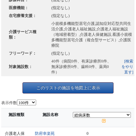
医療機能：
(指定なし)
在宅療養支援：
(指定なし)
小規模多機能型居宅介護,認知症対応型共同生
活介護,介護老人福祉施設,介護老人福祉施設
介護サービス種
（地域密着型）,介護老人保健施設,看護小規模
類：
多機能型居宅介護（複合型サービス）,介護医
療院
フリーワード：
(指定なし)
40件（病院0件、有床診療所0件、
[検索
対象施設数：
無床診療所0件、歯科0件、薬局0
をやり
件）
直す]
このリストの施設を地図上に表示
表示件数
施設種類
施設名称
介護老人保
防府幸楽苑
0