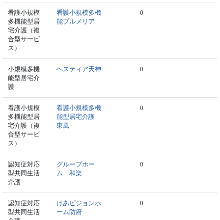
看護小規模
看護小規模多機
0
多機能型居
能プルメリア
宅介護（複
合型サービ
ス）
小規模多機
ヘスティア天神
0
能型居宅介
護
看護小規模
看護小規模多機
0
多機能型居
能型居宅介護
宅介護（複
東風
合型サービ
ス）
認知症対応
グループホー
0
型共同生活
ム 和楽
介護
認知症対応
けあビジョンホ
0
型共同生活
ーム防府