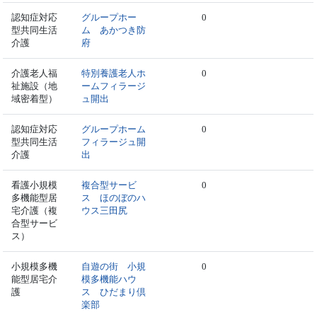
認知症対応
グループホー
0
型共同生活
ム あかつき防
介護
府
介護老人福
特別養護老人ホ
0
祉施設（地
ームフィラージ
域密着型）
ュ開出
認知症対応
グループホーム
0
型共同生活
フィラージュ開
介護
出
看護小規模
複合型サービ
0
多機能型居
ス ほのぼのハ
宅介護（複
ウス三田尻
合型サービ
ス）
小規模多機
自遊の街 小規
0
能型居宅介
模多機能ハウ
護
ス ひだまり倶
楽部