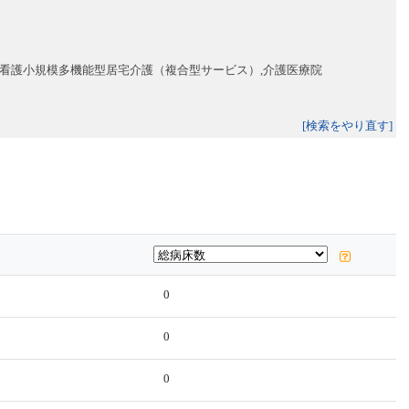
,看護小規模多機能型居宅介護（複合型サービス）,介護医療院
[検索をやり直す]
0
0
0