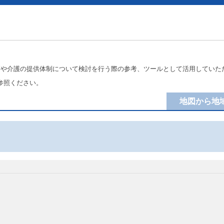
療や介護の提供体制について検討を行う際の参考、ツールとして活用していた
参照ください。
地図から地