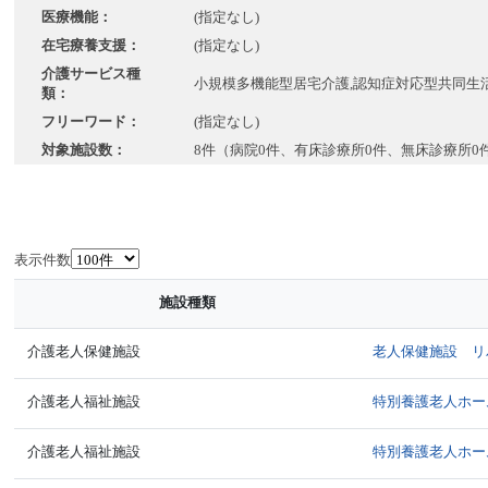
医療機能：
(指定なし)
在宅療養支援：
(指定なし)
介護サービス種
小規模多機能型居宅介護,認知症対応型共同生
類：
フリーワード：
(指定なし)
対象施設数：
8件（病院0件、有床診療所0件、無床診療所0
表示件数
施設種類
介護老人保健施設
老人保健施設 リ
介護老人福祉施設
特別養護老人ホー
介護老人福祉施設
特別養護老人ホー