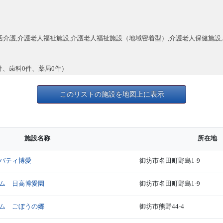
活介護,介護老人福祉施設,介護老人福祉施設（地域密着型）,介護老人保健施設
件、歯科0件、薬局0件）
このリストの施設を地図上に表示
施設名称
所在地
バティ博愛
御坊市名田町野島1-9
ム 日高博愛園
御坊市名田町野島1-9
ム ごぼうの郷
御坊市熊野44-4