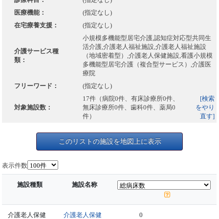
医療機能：
(指定なし)
在宅療養支援：
(指定なし)
小規模多機能型居宅介護,認知症対応型共同生
活介護,介護老人福祉施設,介護老人福祉施設
介護サービス種
（地域密着型）,介護老人保健施設,看護小規模
類：
多機能型居宅介護（複合型サービス）,介護医
療院
フリーワード：
(指定なし)
17件（病院0件、有床診療所0件、
[検索
対象施設数：
無床診療所0件、歯科0件、薬局0
をやり
件）
直す]
このリストの施設を地図上に表示
表示件数
施設種類
施設名称
介護老人保健
介護老人保健
0