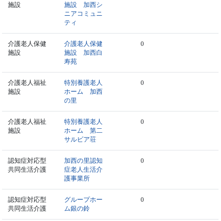
施設
施設 加西シ
ニアコミュニ
ティ
介護老人保健
介護老人保健
0
施設
施設 加西白
寿苑
介護老人福祉
特別養護老人
0
施設
ホーム 加西
の里
介護老人福祉
特別養護老人
0
施設
ホーム 第二
サルビア荘
認知症対応型
加西の里認知
0
共同生活介護
症老人生活介
護事業所
認知症対応型
グループホー
0
共同生活介護
ム銀の鈴