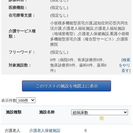
医療機能：
(指定なし)
在宅療養支援：
(指定なし)
小規模多機能型居宅介護,認知症対応型共同生
活介護,介護老人福祉施設,介護老人福祉施設
介護サービス種
（地域密着型）,介護老人保健施設,看護小規模
類：
多機能型居宅介護（複合型サービス）,介護医
療院
フリーワード：
(指定なし)
8件（病院0件、有床診療所0件、
[検索
対象施設数：
無床診療所0件、歯科0件、薬局0
をやり
件）
直す]
このリストの施設を地図上に表示
表示件数
施設種類
施設名称
介護老人
介護老人保健施設
0