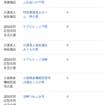
保健施設
ふれあいの下田
介護老人
特別養護老人ホー
0
福祉施設
ム 梓の里
認知症対
ケアビレッジ下田
0
応型共同
生活介護
介護老人
介護老人福祉施設
0
福祉施設
みくらの里
認知症対
ケアビレッジ須崎
0
応型共同
生活介護
小規模多
小規模多機能型居宅
0
機能型居
介護みくらの里
宅介護
認知症対
須崎つわぶき荘
0
応型共同
生活介護