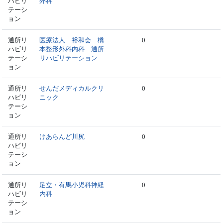
ハビリ
外科
テーシ
ョン
通所リ
医療法人 裕和会 橋
0
ハビリ
本整形外科内科 通所
テーシ
リハビリテーション
ョン
通所リ
せんだメディカルクリ
0
ハビリ
ニック
テーシ
ョン
通所リ
けあらんど川尻
0
ハビリ
テーシ
ョン
通所リ
足立・有馬小児科神経
0
ハビリ
内科
テーシ
ョン