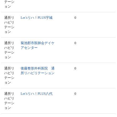
テーシ
ョン
通所リ
Let’sリハ！PLUS宇城
0
ハビリ
テーシ
ョン
通所リ
菊池郡市医師会デイケ
0
ハビリ
アセンター
テーシ
ョン
通所リ
後藤整形外科医院 通
0
ハビリ
所リハビリテーション
テーシ
ョン
通所リ
Let’sリハ！PLUS八代
0
ハビリ
テーシ
ョン