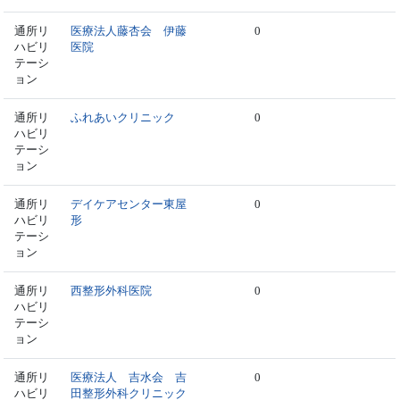
通所リ
医療法人藤杏会 伊藤
0
ハビリ
医院
テーシ
ョン
通所リ
ふれあいクリニック
0
ハビリ
テーシ
ョン
通所リ
デイケアセンター東屋
0
ハビリ
形
テーシ
ョン
通所リ
西整形外科医院
0
ハビリ
テーシ
ョン
通所リ
医療法人 吉水会 吉
0
ハビリ
田整形外科クリニック