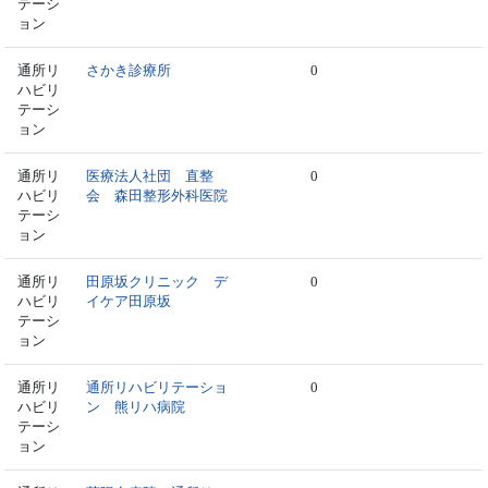
テーシ
ョン
通所リ
さかき診療所
0
ハビリ
テーシ
ョン
通所リ
医療法人社団 直整
0
ハビリ
会 森田整形外科医院
テーシ
ョン
通所リ
田原坂クリニック デ
0
ハビリ
イケア田原坂
テーシ
ョン
通所リ
通所リハビリテーショ
0
ハビリ
ン 熊リハ病院
テーシ
ョン