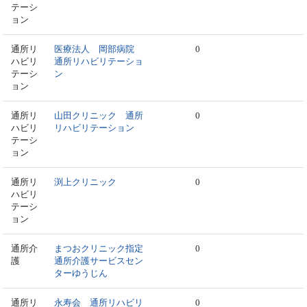
テーシ
ョン
通所リ
医療法人 岡部病院
0
ハビリ
通所リハビリテーショ
テーシ
ン
ョン
通所リ
山田クリニック 通所
0
ハビリ
リハビリテーション
テーシ
ョン
通所リ
渕上クリニック
0
ハビリ
テーシ
ョン
通所介
まつおクリニック指定
0
護
通所介護サービスセン
ターゆうじん
通所リ
永寿会 通所リハビリ
0