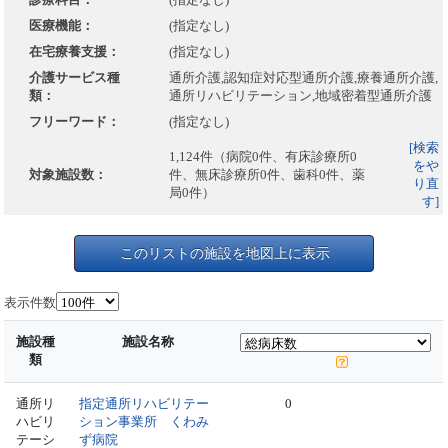
医療機能：
(指定なし)
在宅療養支援：
(指定なし)
介護サービス種
通所介護,認知症対応型通所介護,療養通所介護,
類：
通所リハビリテーション,地域密着型通所介護
フリーワード：
(指定なし)
[検索
1,124件（病院0件、有床診療所0
をや
対象施設数：
件、無床診療所0件、歯科0件、薬
り直
局0件）
す]
このリストの施設を地図上に表示
表示件数
施設種
施設名称
類
通所リ
指定通所リハビリテー
0
ハビリ
ション事業所 くわみ
テーシ
ず病院