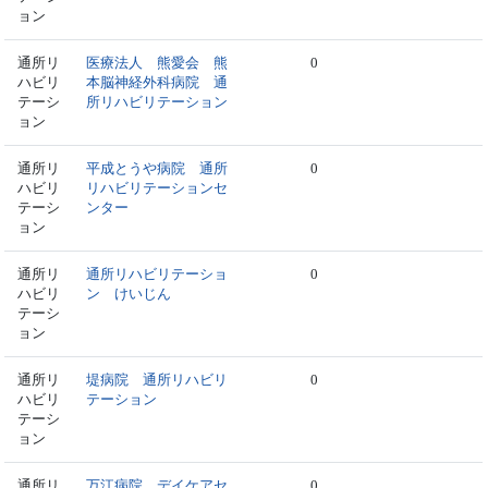
ョン
通所リ
医療法人 熊愛会 熊
0
ハビリ
本脳神経外科病院 通
テーシ
所リハビリテーション
ョン
通所リ
平成とうや病院 通所
0
ハビリ
リハビリテーションセ
テーシ
ンター
ョン
通所リ
通所リハビリテーショ
0
ハビリ
ン けいじん
テーシ
ョン
通所リ
堤病院 通所リハビリ
0
ハビリ
テーション
テーシ
ョン
通所リ
万江病院 デイケアセ
0