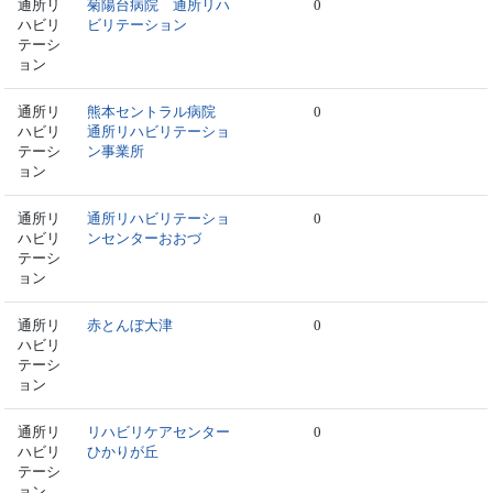
通所リ
菊陽台病院 通所リハ
0
ハビリ
ビリテーション
テーシ
ョン
通所リ
熊本セントラル病院
0
ハビリ
通所リハビリテーショ
テーシ
ン事業所
ョン
通所リ
通所リハビリテーショ
0
ハビリ
ンセンターおおづ
テーシ
ョン
通所リ
赤とんぼ大津
0
ハビリ
テーシ
ョン
通所リ
リハビリケアセンター
0
ハビリ
ひかりが丘
テーシ
ョン