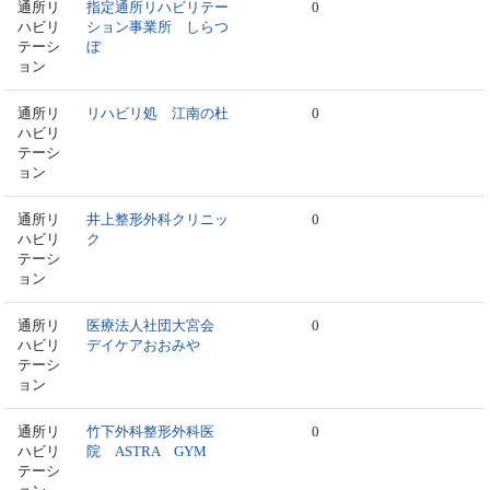
通所リ
指定通所リハビリテー
0
ハビリ
ション事業所 しらつ
テーシ
ぼ
ョン
通所リ
リハビリ処 江南の杜
0
ハビリ
テーシ
ョン
通所リ
井上整形外科クリニッ
0
ハビリ
ク
テーシ
ョン
通所リ
医療法人社団大宮会
0
ハビリ
デイケアおおみや
テーシ
ョン
通所リ
竹下外科整形外科医
0
ハビリ
院 ASTRA GYM
テーシ