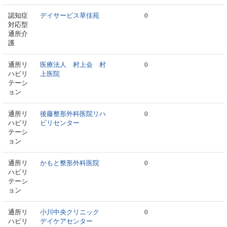
認知症
デイサービス草佳苑
0
対応型
通所介
護
通所リ
医療法人 村上会 村
0
ハビリ
上医院
テーシ
ョン
通所リ
後藤整形外科医院リハ
0
ハビリ
ビリセンター
テーシ
ョン
通所リ
かもと整形外科医院
0
ハビリ
テーシ
ョン
通所リ
小川中央クリニック
0
ハビリ
デイケアセンター