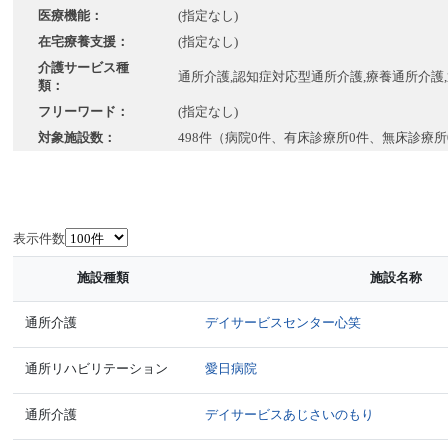
医療機能：
(指定なし)
在宅療養支援：
(指定なし)
介護サービス種
通所介護,認知症対応型通所介護,療養通所介護
類：
フリーワード：
(指定なし)
対象施設数：
498件（病院0件、有床診療所0件、無床診療所
表示件数
施設種類
施設名称
通所介護
デイサービスセンター心笑
通所リハビリテーション
愛日病院
通所介護
デイサービスあじさいのもり