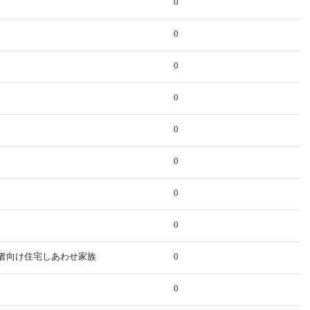
0
0
0
0
0
0
0
0
齢者向け住宅しあわせ家族
0
0