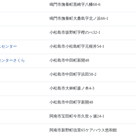
鳴門市撫養町黒崎字八幡68-6
鳴門市撫養町大桑島字北ノ浜66-1
小松島市坂野町字樫のべ32-1
スセンター
小松島市小松島町字元根井54-1
センターさくら
小松島市中田町新開48
小松島市中田町字浜田58-2
小松島市大林町森ノ本4-3
小松島市中田町字新開48
阿南市宝田町今市久世ヶ瀬24-1
阿南市新野町信里65ケアハウス悠和館