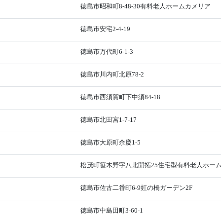
徳島市昭和町8-48-30有料老人ホームカメリア
徳島市安宅2-4-19
徳島市万代町6-1-3
徳島市川内町北原78-2
徳島市西須賀町下中須84-18
徳島市北田宮1-7-17
徳島市大原町余慶1-5
松茂町笹木野字八北開拓25住宅型有料老人ホー
徳島市佐古二番町6-9虹の橋ガーデン2F
徳島市中島田町3-60-1