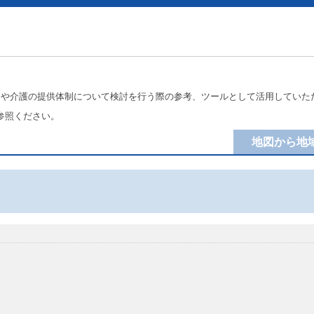
療や介護の提供体制について検討を行う際の参考、ツールとして活用していた
参照ください。
地図から地