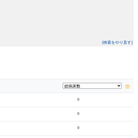
[検索をやり直す]
0
0
0