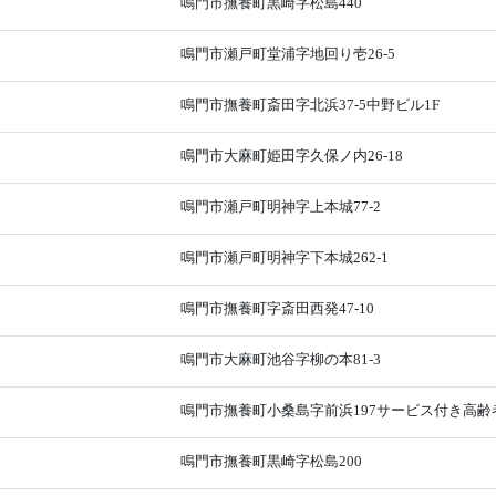
鳴門市撫養町黒崎字松島440
鳴門市瀬戸町堂浦字地回り壱26-5
鳴門市撫養町斎田字北浜37-5中野ビル1F
鳴門市大麻町姫田字久保ノ内26-18
鳴門市瀬戸町明神字上本城77-2
鳴門市瀬戸町明神字下本城262-1
鳴門市撫養町字斎田西発47-10
鳴門市大麻町池谷字柳の本81-3
鳴門市撫養町小桑島字前浜197サービス付き高
鳴門市撫養町黒崎字松島200