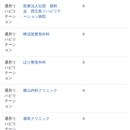
通所リ
医療法人社団 朋和
0
ハビリ
会 西広島リハビリテ
テーシ
ーション病院
ョン
通所リ
蜂須賀整形外科
0
ハビリ
テーシ
ョン
通所リ
ほり整形外科
0
ハビリ
テーシ
ョン
通所リ
横山内科クリニック
0
ハビリ
テーシ
ョン
通所リ
廣島クリニック
0
ハビリ
テーシ