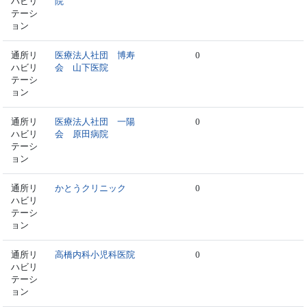
ハビリ
院
テーシ
ョン
通所リ
医療法人社団 博寿
0
ハビリ
会 山下医院
テーシ
ョン
通所リ
医療法人社団 一陽
0
ハビリ
会 原田病院
テーシ
ョン
通所リ
かとうクリニック
0
ハビリ
テーシ
ョン
通所リ
高橋内科小児科医院
0
ハビリ
テーシ
ョン