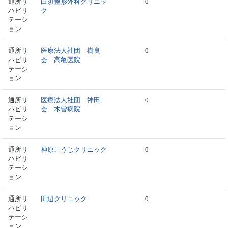
通所リ
白須整形外科クリニッ
0
ハビリ
ク
テーシ
ョン
通所リ
医療法人社団 樹良
0
ハビリ
会 高亀医院
テーシ
ョン
通所リ
医療法人社団 神田
0
ハビリ
会 木曽病院
テーシ
ョン
通所リ
神原こうじクリニック
0
ハビリ
テーシ
ョン
通所リ
田辺クリニック
0
ハビリ
テーシ
ョン