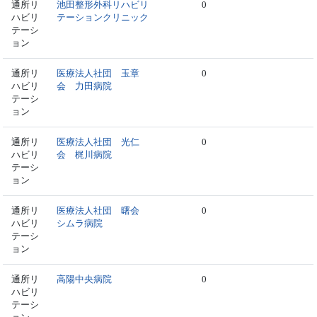
通所リ
池田整形外科リハビリ
0
ハビリ
テーションクリニック
テーシ
ョン
通所リ
医療法人社団 玉章
0
ハビリ
会 力田病院
テーシ
ョン
通所リ
医療法人社団 光仁
0
ハビリ
会 梶川病院
テーシ
ョン
通所リ
医療法人社団 曙会
0
ハビリ
シムラ病院
テーシ
ョン
通所リ
高陽中央病院
0
ハビリ
テーシ