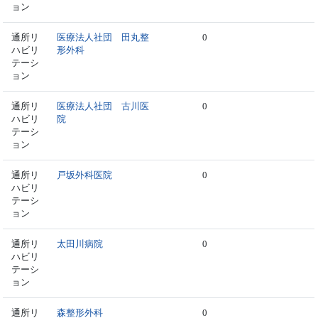
ョン
通所リ
医療法人社団 田丸整
0
ハビリ
形外科
テーシ
ョン
通所リ
医療法人社団 古川医
0
ハビリ
院
テーシ
ョン
通所リ
戸坂外科医院
0
ハビリ
テーシ
ョン
通所リ
太田川病院
0
ハビリ
テーシ
ョン
通所リ
森整形外科
0