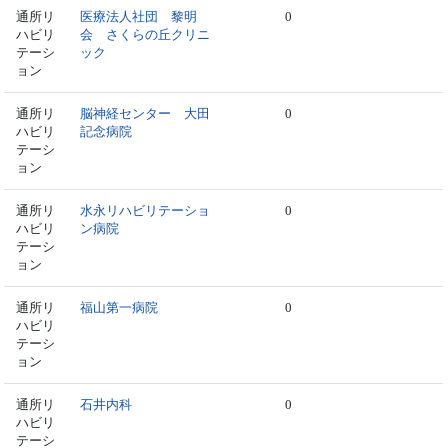
通所リ
医療法人社団 黎明
0
ハビリ
会 さくらの丘クリニ
テーシ
ック
ョン
通所リ
脳神経センター 大田
0
ハビリ
記念病院
テーシ
ョン
通所リ
水永リハビリテーショ
0
ハビリ
ン病院
テーシ
ョン
通所リ
福山第一病院
0
ハビリ
テーシ
ョン
通所リ
石井内科
0
ハビリ
テーシ