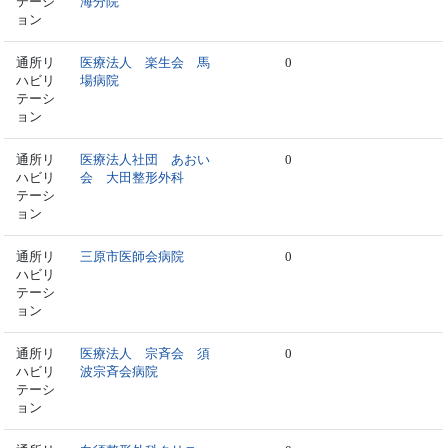
テーシ
海分院
ョン
通所リ
医療法人 楽生会 馬
0
ハビリ
場病院
テーシ
ョン
通所リ
医療法人社団 あおい
0
ハビリ
会 大田整形外科
テーシ
ョン
通所リ
三原市医師会病院
0
ハビリ
テーシ
ョン
通所リ
医療法人 宗斉会 須
0
ハビリ
波宗斉会病院
テーシ
ョン