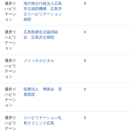
通所リ
地方独立行政法人広島
0
ハビリ
市立病院機構 広島市
テーシ
立リハビリテーション
ョン
病院
通所リ
広島医療生活協同組
0
ハビリ
合 広島共立病院
テーシ
ョン
通所リ
メリィホスピタル
0
ハビリ
テーシ
ョン
通所リ
医療法人 博善会 長
0
ハビリ
尾医院
テーシ
ョン
通所リ
リハビリテーション礼
0
ハビリ
和クリニック広島
テーシ