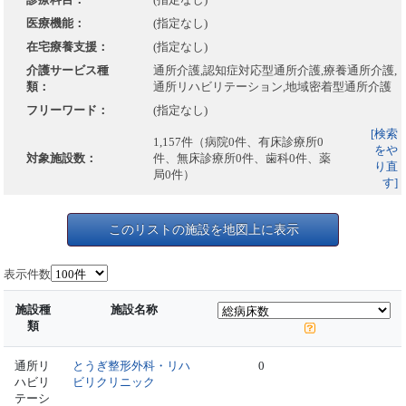
医療機能：
(指定なし)
在宅療養支援：
(指定なし)
介護サービス種
通所介護,認知症対応型通所介護,療養通所介護,
類：
通所リハビリテーション,地域密着型通所介護
フリーワード：
(指定なし)
[検索
1,157件（病院0件、有床診療所0
をや
対象施設数：
件、無床診療所0件、歯科0件、薬
り直
局0件）
す]
このリストの施設を地図上に表示
表示件数
施設種
施設名称
類
通所リ
とうぎ整形外科・リハ
0
ハビリ
ビリクリニック
テーシ