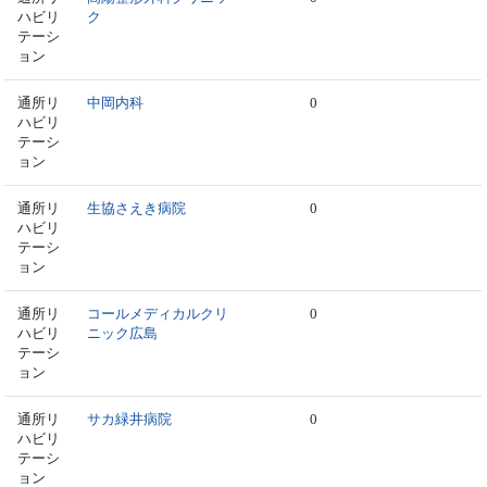
ハビリ
ク
テーシ
ョン
通所リ
中岡内科
0
ハビリ
テーシ
ョン
通所リ
生協さえき病院
0
ハビリ
テーシ
ョン
通所リ
コールメディカルクリ
0
ハビリ
ニック広島
テーシ
ョン
通所リ
サカ緑井病院
0
ハビリ
テーシ
ョン