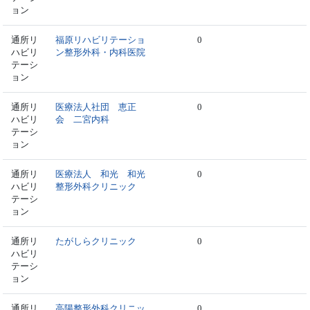
ョン
通所リ
福原リハビリテーショ
0
ハビリ
ン整形外科・内科医院
テーシ
ョン
通所リ
医療法人社団 恵正
0
ハビリ
会 二宮内科
テーシ
ョン
通所リ
医療法人 和光 和光
0
ハビリ
整形外科クリニック
テーシ
ョン
通所リ
たがしらクリニック
0
ハビリ
テーシ
ョン
通所リ
高陽整形外科クリニッ
0