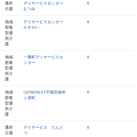
通所
デイサービスセンター
0
介護
むつみ
地域
デイサービスセンター
0
密着
かすがい
型通
所介
護
地域
一番町ディサービスセ
0
密着
ンター
型通
所介
護
地域
GENKINEXT宇都宮御幸
0
密着
ヶ原町
型通
所介
護
通所
デイサービス だんと
0
介護
つ