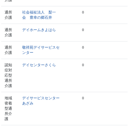
通所
社会福祉法人 梨一
0
介護
会 豊幸の郷石井
通所
デイホームきよはら
0
介護
通所
敬祥苑デイサービスセ
0
介護
ンター
認知
デイセンターさくら
0
症対
応型
通所
介護
地域
デイサービスセンター
0
密着
あざみ
型通
所介
護