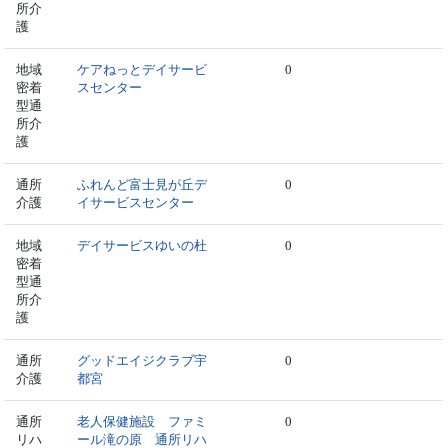
所介
護
地域
ケアねっとデイサービ
0
密着
スセンター
型通
所介
護
通所
ふれんど富士見が丘デ
0
介護
イサービスセンター
地域
デイサービスゆいの杜
0
密着
型通
所介
護
通所
グッドエイジクラブ宇
0
介護
都宮
通所
老人保健施設 ファミ
0
リハ
ール滝の原 通所リハ