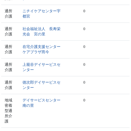
通所
ニチイケアセンター宇
0
介護
都宮
通所
社会福祉法人 長寿栄
0
介護
光会 宮の里
通所
在宅介護支援センター
0
介護
ケアプラザ而今
通所
上籠谷デイサービスセ
0
介護
ンター
通所
徳次郎デイサービスセ
0
介護
ンター
地域
デイサービスセンター
0
密着
南の里
型通
所介
護