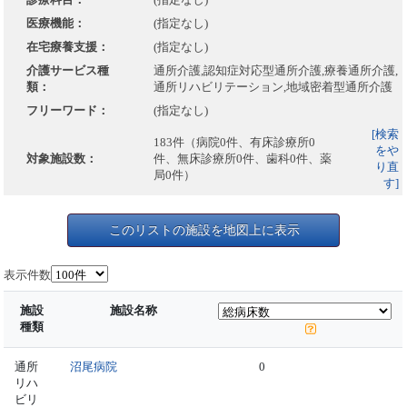
医療機能：
(指定なし)
在宅療養支援：
(指定なし)
介護サービス種
通所介護,認知症対応型通所介護,療養通所介護,
類：
通所リハビリテーション,地域密着型通所介護
フリーワード：
(指定なし)
[検索
183件（病院0件、有床診療所0
をや
対象施設数：
件、無床診療所0件、歯科0件、薬
り直
局0件）
す]
このリストの施設を地図上に表示
表示件数
施設
施設名称
種類
通所
沼尾病院
0
リハ
ビリ