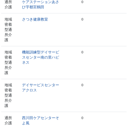
通所
ケアステーションあさ
0
介護
ひ宇都宮鶴田
地域
さつき健康教室
0
密着
型通
所介
護
地域
機能訓練型デイサービ
0
密着
スセンター南の里ハピ
型通
ネス
所介
護
地域
デイサービスセンター
0
密着
アクロス
型通
所介
護
通所
西川田ケアセンターそ
0
介護
よ風