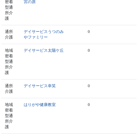
密着
宮の原
型通
所介
護
通所
デイサービスうつのみ
0
介護
やファミリー
地域
デイサービス太陽ケ丘
0
密着
型通
所介
護
通所
デイサービス幸笑
0
介護
地域
はりがや健康教室
0
密着
型通
所介
護