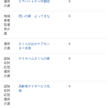
通所
ケアパートナー宇都宮
0
介護
地域
憩いの家 よってきな
0
密着
型通
所介
護
通所
さくらがおかケアセン
0
介護
ター氷室
認知
デイホームさくらの家
0
症対
応型
通所
介護
認知
高齢者デイサービス丸
0
症対
福
応型
通所
介護