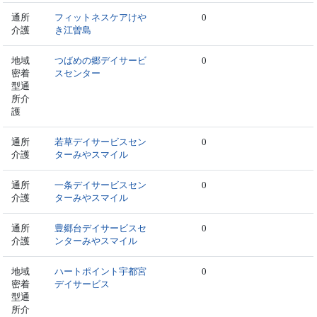
通所
フィットネスケアけや
0
介護
き江曽島
地域
つばめの郷デイサービ
0
密着
スセンター
型通
所介
護
通所
若草デイサービスセン
0
介護
ターみやスマイル
通所
一条デイサービスセン
0
介護
ターみやスマイル
通所
豊郷台デイサービスセ
0
介護
ンターみやスマイル
地域
ハートポイント宇都宮
0
密着
デイサービス
型通
所介