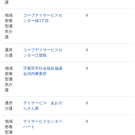
護
地域
コープデイサービスセ
0
密着
ンター緑3丁目
型通
所介
護
通所
コープデイサービスセ
0
介護
ンター江曽島
地域
宇都宮市社会福祉協議
0
密着
会河内事業所
型通
所介
護
通所
デイサービス あおぞ
0
介護
らさん家
地域
デイサービスセンター
0
密着
ハート
型通