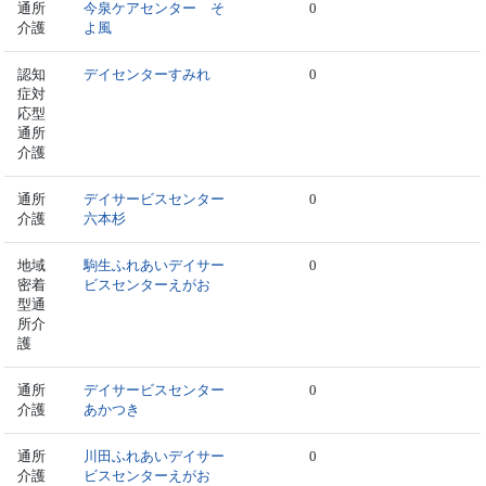
通所
今泉ケアセンター そ
0
介護
よ風
認知
デイセンターすみれ
0
症対
応型
通所
介護
通所
デイサービスセンター
0
介護
六本杉
地域
駒生ふれあいデイサー
0
密着
ビスセンターえがお
型通
所介
護
通所
デイサービスセンター
0
介護
あかつき
通所
川田ふれあいデイサー
0
介護
ビスセンターえがお