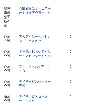
地域
高齢者支援サービスか
0
密着
がやき通所介護センタ
型通
ー
所介
護
通所
老人デイサービスセン
0
介護
ター とよさと
通所
下戸祭ふれあいデイサ
0
介護
ービスセンターえがお
通所
フィットネスケア け
0
介護
やき
通所
デイサービスセンター
0
介護
五代
通所
デイサービスセンタ
0
介護
ー つるた