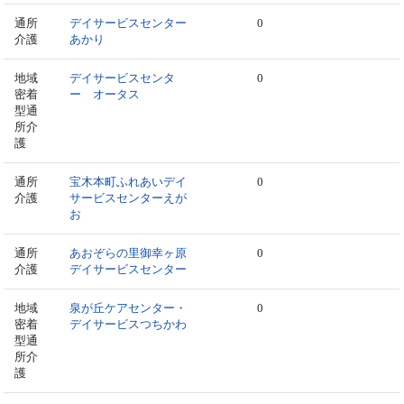
通所
デイサービスセンター
0
介護
あかり
地域
デイサービスセンタ
0
密着
ー オータス
型通
所介
護
通所
宝木本町ふれあいデイ
0
介護
サービスセンターえが
お
通所
あおぞらの里御幸ヶ原
0
介護
デイサービスセンター
地域
泉が丘ケアセンター・
0
密着
デイサービスつちかわ
型通
所介
護