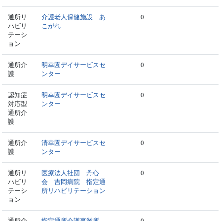
通所リ
介護老人保健施設 あ
0
ハビリ
こがれ
テーシ
ョン
通所介
明幸園デイサービスセ
0
護
ンター
認知症
明幸園デイサービスセ
0
対応型
ンター
通所介
護
通所介
清幸園デイサービスセ
0
護
ンター
通所リ
医療法人社団 丹心
0
ハビリ
会 吉岡病院 指定通
テーシ
所リハビリテーション
ョン
通所介
指定通所介護事業所
0