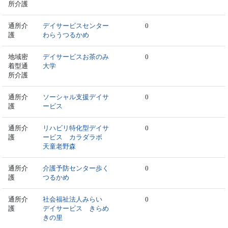
所介護
通所介
デイサービスセンター
0
護
わらうつるかめ
地域密
デイサービスお茶のみ
0
着型通
大学
所介護
通所介
ソーシャル支援デイサ
0
護
ービス
通所介
リハビリ特化型デイサ
0
護
ービス カラダラボ
天童老野森
通所介
介護予防センター歩く
0
護
つるかめ
通所介
社会福祉法人みらい
0
護
デイサービス きらめ
きの里