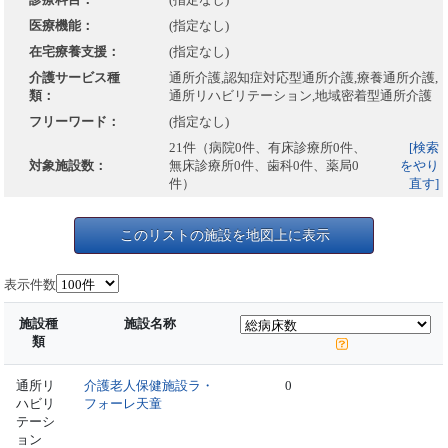
医療機能：
(指定なし)
在宅療養支援：
(指定なし)
介護サービス種
通所介護,認知症対応型通所介護,療養通所介護,
類：
通所リハビリテーション,地域密着型通所介護
フリーワード：
(指定なし)
21件（病院0件、有床診療所0件、
[検索
対象施設数：
無床診療所0件、歯科0件、薬局0
をやり
件）
直す]
このリストの施設を地図上に表示
表示件数
施設種
施設名称
類
通所リ
介護老人保健施設ラ・
0
ハビリ
フォーレ天童
テーシ
ョン