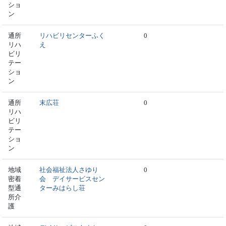
ショ
ン
通所
リハビリセンターふく
0
リハ
え
ビリ
テー
ショ
ン
通所
末広荘
0
リハ
ビリ
テー
ショ
ン
地域
社会福祉法人さゆり
0
密着
会 デイサービスセン
型通
ターみはらし荘
所介
護