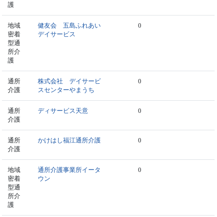
護
地域
健友会 五島ふれあい
0
密着
デイサービス
型通
所介
護
通所
株式会社 デイサービ
0
介護
スセンターやまうち
通所
ディサービス天意
0
介護
通所
かけはし福江通所介護
0
介護
地域
通所介護事業所イータ
0
密着
ウン
型通
所介
護