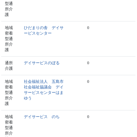
型通
所介
護
地域
ひだまりの舎 デイサ
0
密着
ービスセンター
型通
所介
護
通所
デイサービスのぼる
0
介護
地域
社会福祉法人 五島市
0
密着
社会福祉協議会 デイ
型通
サービスセンターはま
所介
ゆう
護
地域
デイサービス のち
0
密着
型通
所介