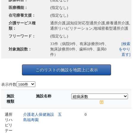
医療機能：
(指定なし)
在宅療養支援：
(指定なし)
介護サービス種
通所介護,認知症対応型通所介護,療養通所介護,
類：
通所リハビリテーション,地域密着型通所介護
フリーワード：
(指定なし)
33件（病院0件、有床診療所0件、
[検索
対象施設数：
無床診療所0件、歯科0件、薬局0
をやり
件）
直す]
このリストの施設を地図上に表示
表示件数
施設
施設名称
種類
通所
介護老人保健施設 五
0
リハ
島福寿園
ビリ
テー