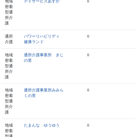
地域
デイサービスあすか
0
密着
型通
所介
護
通所
パワーリハビリディ
0
介護
健康ランド
地域
通所介護事業所 きじ
0
密着
の里
型通
所介
護
地域
通所介護事業所みみら
0
密着
くの里
型通
所介
護
地域
たまんな ゆうゆう
0
密着
型通