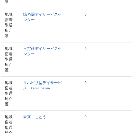
護
地域
緑乃園デイサービスセ
0
密着
ンター
型通
所介
護
地域
只狩荘デイサービスセ
0
密着
ンター
型通
所介
護
地域
リハビリ型デイサービ
0
密着
ス kametokura
型通
所介
護
地域
未来 ごとう
0
密着
型通
所介