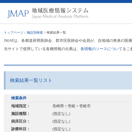
トップページ
>
施設別検索
> 検索結果一覧
JMAPは、各都道府県医師会、郡市区医師会や会員が、自地域の将来の医
当サイトで使用している各種情報の出典は、
各情報のソースについて
をご
検索結果一覧リスト
検索条件
地域指定：
長崎県 > 壱岐 > 壱岐市
施設種類：
(指定なし)
病床区分：
(指定なし)
診療科目：
(指定なし)