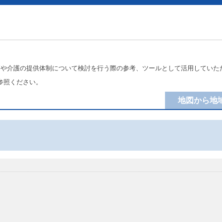
療や介護の提供体制について検討を行う際の参考、ツールとして活用していた
参照ください。
地図から地