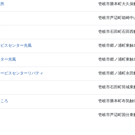
業所
壱岐市勝本町大久保触1
所
壱岐市芦辺町箱崎中山
所
壱岐市石田町石田西触1
ービスセンター光風
壱岐市郷ノ浦町東触1
ンター光風
壱岐市郷ノ浦町東触10
サービスセンターリバティ
壱岐市郷ノ浦町永田触2
ろ
壱岐市石田町筒城東触1
こころ
壱岐市勝本町布気触94
壱岐市芦辺町国分東触