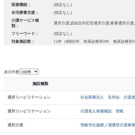
医療機能：
(指定なし)
在宅療養支援：
(指定なし)
介護サービス種
通所介護,認知症対応型通所介護,療養通所介護
類：
フリーワード：
(指定なし)
対象施設数：
12件（病院0件、有床診療所0件、無床診療所
表示件数
施設種類
通所リハビリテーション
社会医療法人 玄州会 介護
通所リハビリテーション
介護老人保健施設 壱岐
通所介護
壱岐市社協郷ノ浦通所介護事