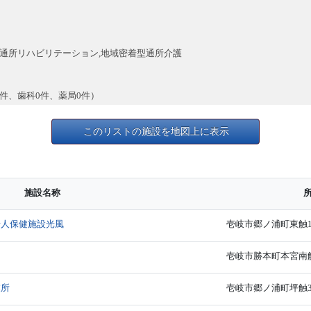
,通所リハビリテーション,地域密着型通所介護
0件、歯科0件、薬局0件）
このリストの施設を地図上に表示
施設名称
老人保健施設光風
壱岐市郷ノ浦町東触10
壱岐市勝本町本宮南触
業所
壱岐市郷ノ浦町坪触3