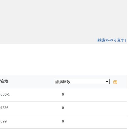
[検索をやり直す]
所在地
06-1
0
236
0
099
0